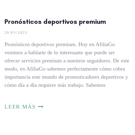
Pronósticos deportivos premium
29/03/2022
Pronósticos deportivos premium. Hoy en AfiliaGo
venimos a hablarte de lo interesante que puede ser
ofrecer servicios premium a nuestros seguidores. De este
modo, en AfiliaGo sabemos perfectamente cómo cobra
importancia este mundo de pronosticadores deportivos y
cómo día a día requiere más trabajo. Sabemos
LEER MÁS