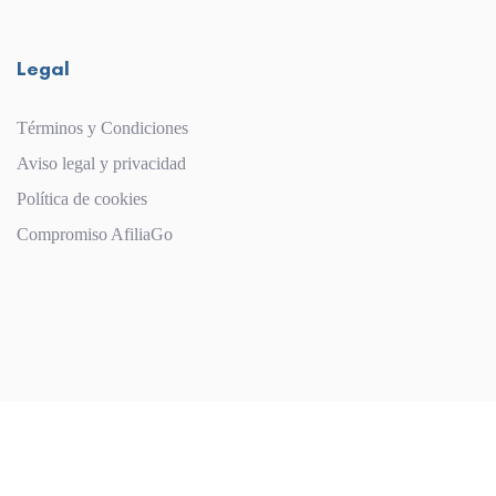
Legal
Términos y Condiciones
Aviso legal y privacidad
Política de cookies
Compromiso AfiliaGo