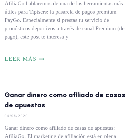
AfiliaGo hablaremos de una de las herramientas más
útiles para Tiptsers: la pasarela de pagos premium
PayGo. Especialmente si prestas tu servicio de
pronósticos deportivos a través de canal Premium (de
pago), este post te interesa y
LEER MÁS
Ganar dinero como afiliado de casas
de apuestas
04/08/2020
Ganar dinero como afiliado de casas de apuestas:
AfiliaGo. El marketing de afiliación está en plena