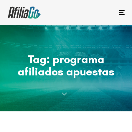
Skip
Skip
links
to
Togg
primary
navi
navigation
Skip
to
content
Tag: programa
afiliados apuestas