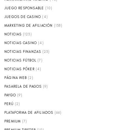
JUEGO RESPONSABLE
(10)
JUEGOS DE CASINO
(4)
MARKETING DE AFILIACIÓN
(138)
NOTICIAS
(123)
NOTICIAS CASINO
(4)
NOTICIAS FINANZAS
(23)
NOTICIAS FÚTBOL
(7)
NOTICIAS PÓKER
(4)
PÁGINA WEB
(2)
PASARELA DE PAGOS
(9)
PAYGO
(9)
PERÚ
(2)
PLATAFORMA DE AFILIADOS
(66)
PREMIUM
(7)