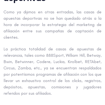
Como ya dijimos en otras entradas, las casas de
apuestas deportivas no se han quedado atrás a la
hora de incorporar la estrategia del marketing de
afiliación entre sus campañas de captación de
clientes.
La práctica totalidad de casas de apuestas de
relevancia, tales como 888Sport, William Hill, Betway,
Bwin, Betwinner, Codere, Luckia, Kirolbet, RETAbet,
Circus, Zamba, etc., ya se encuentran respaldados
por potentísimos programas de afiliación con los que
llevar un exhaustivo control de los clicks, registros,
depósitos, apuestas, comisiones y jugadores
referidos por sus afiliados.