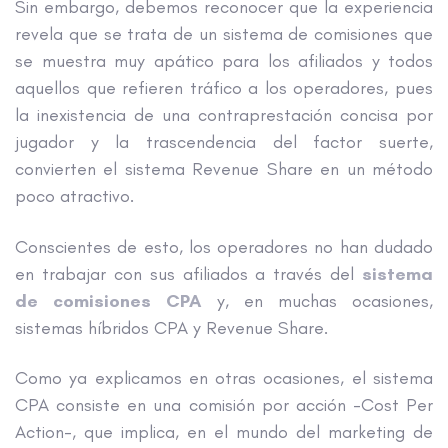
Sin embargo, debemos reconocer que la experiencia
revela que se trata de un sistema de comisiones que
se muestra muy apático para los afiliados y todos
aquellos que refieren tráfico a los operadores, pues
la inexistencia de una contraprestación concisa por
jugador y la trascendencia del factor suerte,
convierten el sistema Revenue Share en un método
poco atractivo.
Conscientes de esto, los operadores no han dudado
en trabajar con sus afiliados a través del
sistema
de comisiones CPA
y, en muchas ocasiones,
sistemas híbridos CPA y Revenue Share.
Como ya explicamos en otras ocasiones, el sistema
CPA consiste en una comisión por acción -Cost Per
Action-, que implica, en el mundo del marketing de