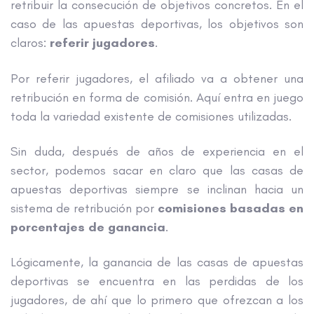
retribuir la consecución de objetivos concretos. En el
caso de las apuestas deportivas, los objetivos son
claros:
referir jugadores
.
Por referir jugadores, el afiliado va a obtener una
retribución en forma de comisión. Aquí entra en juego
toda la variedad existente de comisiones utilizadas.
Sin duda, después de años de experiencia en el
sector, podemos sacar en claro que las casas de
apuestas deportivas siempre se inclinan hacia un
sistema de retribución por
comisiones basadas en
porcentajes de ganancia
.
Lógicamente, la ganancia de las casas de apuestas
deportivas se encuentra en las perdidas de los
jugadores, de ahí que lo primero que ofrezcan a los