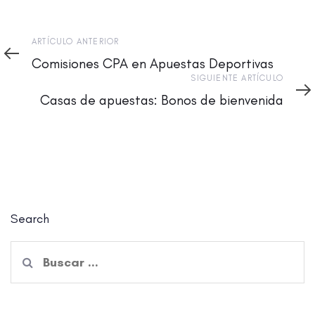
Artículo
ARTÍCULO ANTERIOR
Anterior
Comisiones CPA en Apuestas Deportivas
Siguiente
SIGUIENTE ARTÍCULO
Artículo
Casas de apuestas: Bonos de bienvenida
Search
Buscar: