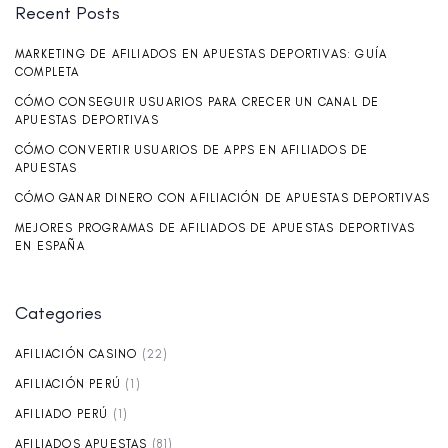
Recent Posts
MARKETING DE AFILIADOS EN APUESTAS DEPORTIVAS: GUÍA
COMPLETA
CÓMO CONSEGUIR USUARIOS PARA CRECER UN CANAL DE
APUESTAS DEPORTIVAS
CÓMO CONVERTIR USUARIOS DE APPS EN AFILIADOS DE
APUESTAS
CÓMO GANAR DINERO CON AFILIACIÓN DE APUESTAS DEPORTIVAS
MEJORES PROGRAMAS DE AFILIADOS DE APUESTAS DEPORTIVAS
EN ESPAÑA
Categories
AFILIACIÓN CASINO
(22)
AFILIACIÓN PERÚ
(1)
AFILIADO PERÚ
(1)
AFILIADOS APUESTAS
(81)