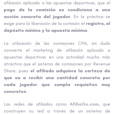
afiliación aplicado a las apuestas deportivas, que el
pago de la comisión se condiciona a una
acción concreta del jugador
. En la práctica se
exige para la liberación de la comisión el
registro, el
depósito mínimo y la apuesta mínima
.
La utilización de las comisiones CPA, sin duda
convierte el marketing de afiliación aplicado a
apuestas deportivas en una actividad mucho más
atractiva que el sistema de comisiones por Revenue
Share, pues
el afiliado adquiere la certeza de
que va a recibir una cantidad concreta por
cada jugador que cumpla requisitos muy
concretos
.
Las redes de afiliados como
AfiliaGo.com
, que
construyen su red a través de un sistema de