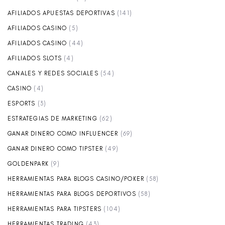
AFILIADOS APUESTAS DEPORTIVAS
(141)
AFILIADOS CASINO
(5)
AFILIADOS CASINO
(44)
AFILIADOS SLOTS
(4)
CANALES Y REDES SOCIALES
(54)
CASINO
(4)
ESPORTS
(3)
ESTRATEGIAS DE MARKETING
(62)
GANAR DINERO COMO INFLUENCER
(69)
GANAR DINERO COMO TIPSTER
(49)
GOLDENPARK
(9)
HERRAMIENTAS PARA BLOGS CASINO/POKER
(58)
HERRAMIENTAS PARA BLOGS DEPORTIVOS
(58)
HERRAMIENTAS PARA TIPSTERS
(104)
HERRAMIENTAS TRADING
(43)