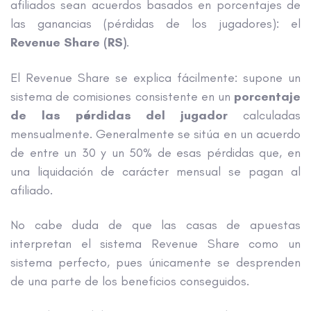
afiliados sean acuerdos basados en porcentajes de
las ganancias (pérdidas de los jugadores): el
Revenue Share (RS)
.
El Revenue Share se explica fácilmente: supone un
sistema de comisiones consistente en un
porcentaje
de las pérdidas del jugador
calculadas
mensualmente. Generalmente se sitúa en un acuerdo
de entre un 30 y un 50% de esas pérdidas que, en
una liquidación de carácter mensual se pagan al
afiliado.
No cabe duda de que las casas de apuestas
interpretan el sistema Revenue Share como un
sistema perfecto, pues únicamente se desprenden
de una parte de los beneficios conseguidos.