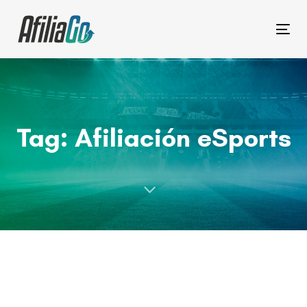
Skip
Skip
links
to
Togg
primary
navi
navigation
Skip
to
content
Tag: Afiliación eSports