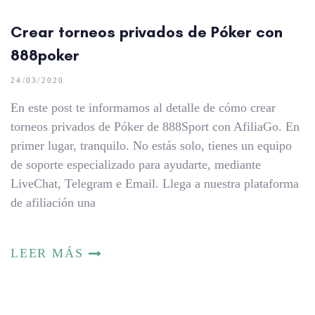
Crear torneos privados de Póker con
888poker
24/03/2020
En este post te informamos al detalle de cómo crear
torneos privados de Póker de 888Sport con AfiliaGo. En
primer lugar, tranquilo. No estás solo, tienes un equipo
de soporte especializado para ayudarte, mediante
LiveChat, Telegram e Email. Llega a nuestra plataforma
de afiliación una
LEER MÁS