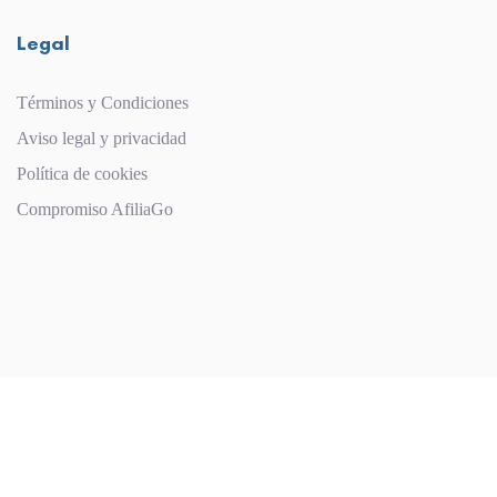
Legal
Términos y Condiciones
Aviso legal y privacidad
Política de cookies
Compromiso AfiliaGo