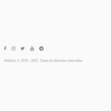
AfiliaGo © 2019 - 2023. Todos los derechos reservados.