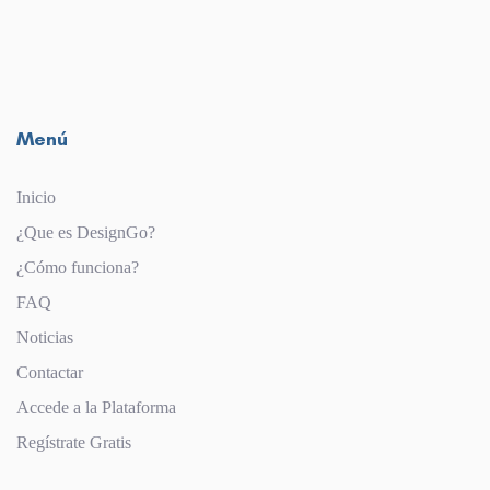
Menú
Inicio
¿Que es DesignGo?
¿Cómo funciona?
FAQ
Noticias
Contactar
Accede a la Plataforma
Regístrate Gratis