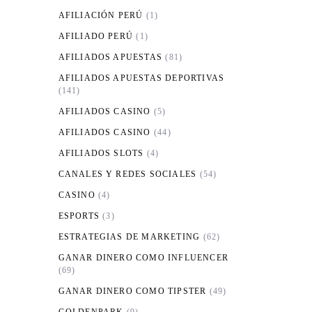
AFILIACIÓN PERÚ
(1)
AFILIADO PERÚ
(1)
AFILIADOS APUESTAS
(81)
AFILIADOS APUESTAS DEPORTIVAS
(141)
AFILIADOS CASINO
(5)
AFILIADOS CASINO
(44)
AFILIADOS SLOTS
(4)
CANALES Y REDES SOCIALES
(54)
CASINO
(4)
ESPORTS
(3)
ESTRATEGIAS DE MARKETING
(62)
GANAR DINERO COMO INFLUENCER
(69)
GANAR DINERO COMO TIPSTER
(49)
GOLDENPARK
(9)