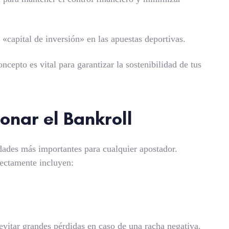
«capital de inversión» en las apuestas deportivas.
ncepto es vital para garantizar la sostenibilidad de tus
onar el Bankroll
dades más importantes para cualquier apostador.
rectamente incluyen:
evitar grandes pérdidas en caso de una racha negativa.