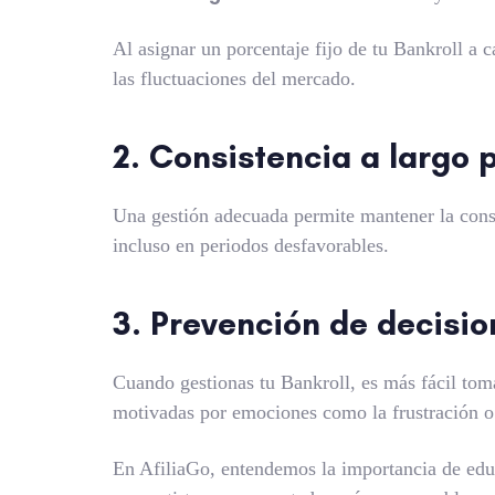
Al asignar un porcentaje fijo de tu Bankroll a c
las fluctuaciones del mercado.
2. Consistencia a largo 
Una gestión adecuada permite mantener la consi
incluso en periodos desfavorables.
3. Prevención de decisi
Cuando gestionas tu Bankroll, es más fácil toma
motivadas por emociones como la frustración o 
En AfiliaGo, entendemos la importancia de educ