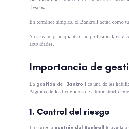
riesgos.
En términos simples, el Bankroll actúa como tu 
Ya seas un principiante o un profesional, este co
actividades.
Importancia de gesti
gestión del Bankroll
La
es una de las habili
Algunos de los beneficios de administrarlo cor
1. Control del riesgo
gestión del Bankroll
La correcta
te ayuda a 