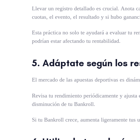
Llevar un registro detallado es crucial. Anota c
cuotas, el evento, el resultado y si hubo gananc
Esta práctica no solo te ayudará a evaluar tu re
podrían estar afectando tu rentabilidad.
5. Adáptate según los re
El mercado de las apuestas deportivas es dinámi
Revisa tu rendimiento periódicamente y ajusta 
disminución de tu Bankroll.
Si tu Bankroll crece, aumenta ligeramente tus u