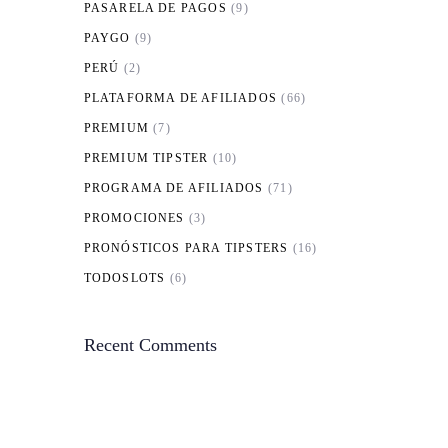
PASARELA DE PAGOS
(9)
PAYGO
(9)
PERÚ
(2)
PLATAFORMA DE AFILIADOS
(66)
PREMIUM
(7)
PREMIUM TIPSTER
(10)
PROGRAMA DE AFILIADOS
(71)
PROMOCIONES
(3)
PRONÓSTICOS PARA TIPSTERS
(16)
TODOSLOTS
(6)
Recent Comments