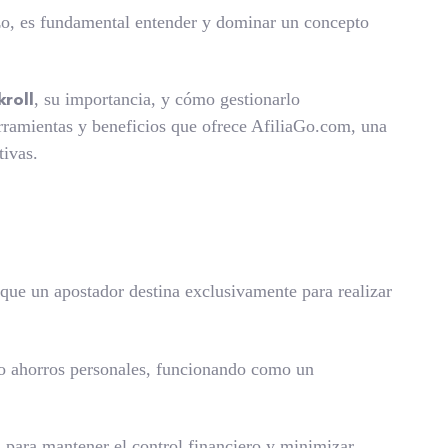
azo, es fundamental entender y dominar un concepto
roll
, su importancia, y cómo gestionarlo
erramientas y beneficios que ofrece AfiliaGo.com, una
tivas.
 que un apostador destina exclusivamente para realizar
 o ahorros personales, funcionando como un
l para mantener el control financiero y minimizar