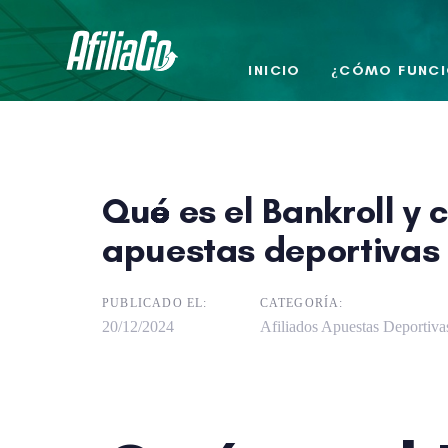
Skip
Skip
links
to
primary
INICIO
¿CÓMO FUNCI
navigation
Skip
to
Mensaje
content
de
Qué es el Bankroll y
navegación
apuestas deportivas
PUBLICADO EL:
CATEGORÍA:
20/12/2024
Afiliados Apuestas Deportiva