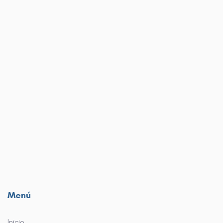
Menú
Inicio
¿Que es DesignGo?
¿Cómo funciona?
FAQ
Noticias
Contactar
Accede a la Plataforma
Regístrate Gratis