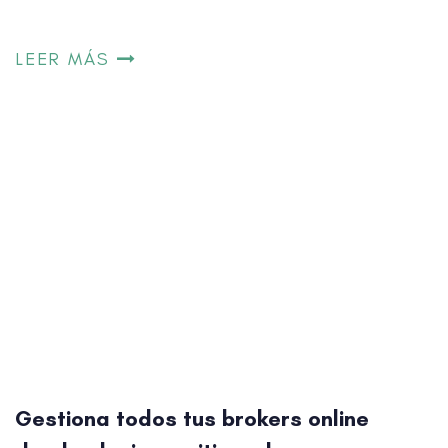
Gestiona todos tus brokers online
desde el mismo sitio web
28/07/2020
Gestiona todos tus brokers online desde el mismo
sitio web. En el post de hoy hablaremos sobre la
posibilidad de gestionar toda tu afiliación desde la
misma web. 1.- Red de afiliados: gestiona toda tu
afiliación desde la misma web. Como ya dijimos en su