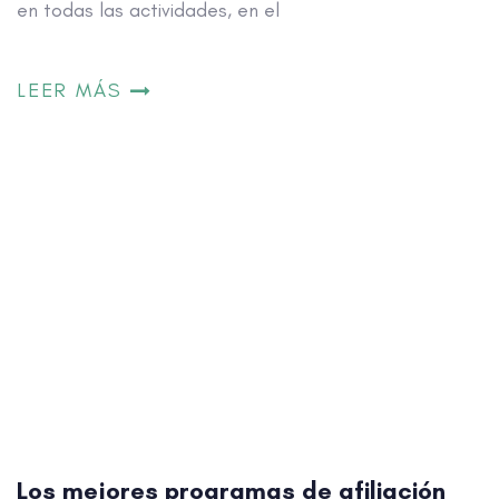
en todas las actividades, en el
LEER MÁS
Los mejores programas de afiliación
forex y cfds
11/08/2020
Los mejores programas de afiliación Forex y CFDs. En
el post de hoy hablaremos sobre los operadores
más importantes del sector trading para trabajar en
afiliación casas de apuestas 1.- Afiliación al sector
trading. Si te gusta el mundo del trading Forex, los
CFDs, las