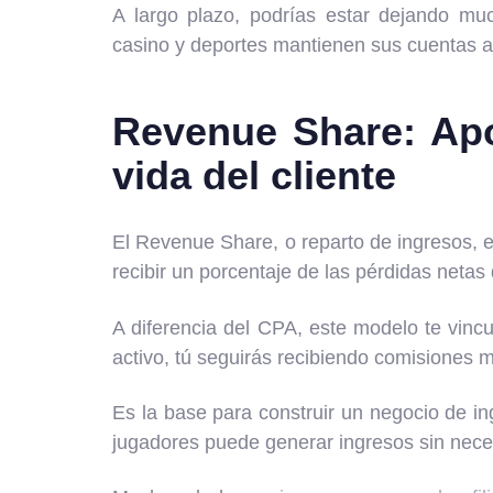
A largo plazo, podrías estar dejando m
casino y deportes mantienen sus cuentas a
Revenue Share: Apo
vida del cliente
El Revenue Share, o reparto de ingresos, es
recibir un porcentaje de las pérdidas netas 
A diferencia del CPA, este modelo te vincu
activo, tú seguirás recibiendo comisiones 
Es la base para construir un negocio de i
jugadores puede generar ingresos sin neces