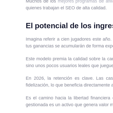
Muchos de los
mejores programas de afil
quienes trabajan el SEO de alta calidad.
El potencial de los ingr
Imagina referir a cien jugadores este año
tus ganancias se acumularán de forma expo
Este modelo premia la calidad sobre la ca
sino unos pocos usuarios leales que juegue
En 2026, la retención es clave. Las c
fidelización, lo que beneficia directamente 
Es el camino hacia la libertad financiera
gestionada es un activo que genera valor 