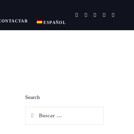
CONTACTAR
ESPAÑOL
Search
Buscar: