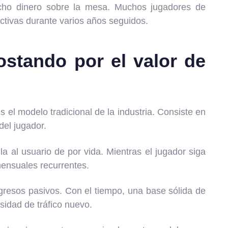
ucho dinero sobre la mesa. Muchos jugadores de
ctivas durante varios años seguidos.
stando por el valor de
 el modelo tradicional de la industria. Consiste en
del jugador.
la al usuario de por vida. Mientras el jugador siga
mensuales recurrentes.
ngresos pasivos. Con el tiempo, una base sólida de
idad de tráfico nuevo.