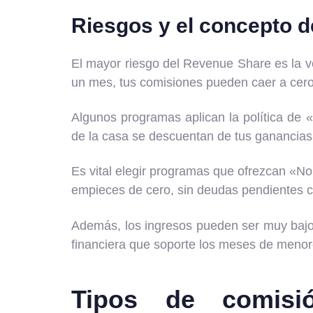
Riesgos y el concepto d
El mayor riesgo del Revenue Share es la v
un mes, tus comisiones pueden caer a cero
Algunos programas aplican la política de «
de la casa se descuentan de tus ganancias
Es vital elegir programas que ofrezcan «N
empieces de cero, sin deudas pendientes c
Además, los ingresos pueden ser muy bajos
financiera que soporte los meses de menore
Tipos de comis