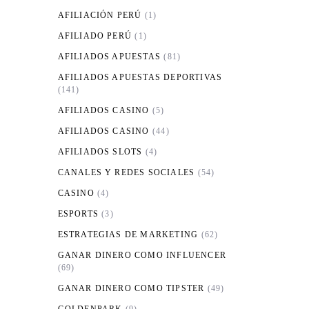
AFILIACIÓN PERÚ
(1)
AFILIADO PERÚ
(1)
AFILIADOS APUESTAS
(81)
AFILIADOS APUESTAS DEPORTIVAS
(141)
AFILIADOS CASINO
(5)
AFILIADOS CASINO
(44)
AFILIADOS SLOTS
(4)
CANALES Y REDES SOCIALES
(54)
CASINO
(4)
ESPORTS
(3)
ESTRATEGIAS DE MARKETING
(62)
GANAR DINERO COMO INFLUENCER
(69)
GANAR DINERO COMO TIPSTER
(49)
GOLDENPARK
(9)