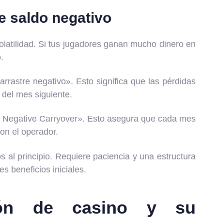
e saldo negativo
olatilidad. Si tus jugadores ganan mucho dinero en
.
arrastre negativo». Esto significa que las pérdidas
 del mes siguiente.
o Negative Carryover». Esto asegura que cada mes
on el operador.
 al principio. Requiere paciencia y una estructura
s beneficios iniciales.
ión de casino y su