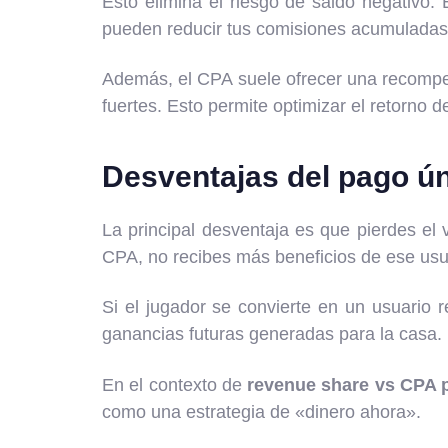
Esto elimina el riesgo de saldo negativo.
pueden reducir tus comisiones acumuladas
Además, el CPA suele ofrecer una recomp
fuertes. Esto permite optimizar el retorno de
Desventajas del pago ú
La principal desventaja es que pierdes el 
CPA, no recibes más beneficios de ese usu
Si el jugador se convierte en un usuario r
ganancias futuras generadas para la casa.
En el contexto de
revenue share vs CPA p
como una estrategia de «dinero ahora».