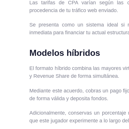
Las tarifas de CPA varían según las c
procedencia de tu tráfico web enviado.
Se presenta como un sistema ideal si n
inmediata para financiar tu actual estructur
Modelos híbridos
El formato híbrido combina las mayores vi
y Revenue Share de forma simultánea.
Mediante este acuerdo, cobras un pago fijo 
de forma válida y deposita fondos.
Adicionalmente, conservas un porcentaje
que este jugador experimente a lo largo del