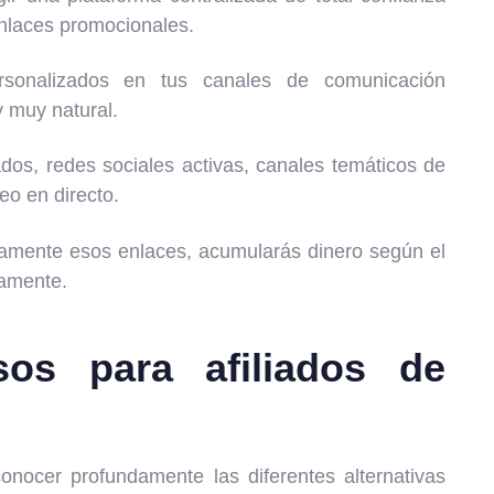
enlaces promocionales.
ersonalizados en tus canales de comunicación
y muy natural.
ados, redes sociales activas, canales temáticos de
eo en directo.
vamente esos enlaces, acumularás dinero según el
iamente.
os para afiliados de
onocer profundamente las diferentes alternativas