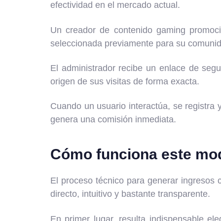
efectividad en el mercado actual.
Un creador de contenido gaming promoci
seleccionada previamente para su comunida
El administrador recibe un enlace de segu
origen de sus visitas de forma exacta.
Cuando un usuario interactúa, se registra y
genera una comisión inmediata.
Cómo funciona este mod
El proceso técnico para generar ingresos 
directo, intuitivo y bastante transparente.
En primer lugar, resulta indispensable ele