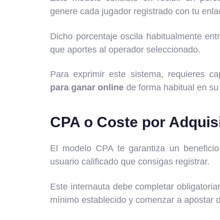
genere cada jugador registrado con tu enla
Dicho porcentaje oscila habitualmente en
que aportes al operador seleccionado.
Para exprimir este sistema, requieres ca
para ganar online
de forma habitual en su 
CPA o Coste por Adquis
El modelo CPA te garantiza un beneficio
usuario calificado que consigas registrar.
Este internauta debe completar obligatori
mínimo establecido y comenzar a apostar d