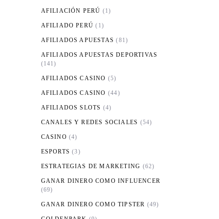
AFILIACIÓN PERÚ
(1)
AFILIADO PERÚ
(1)
AFILIADOS APUESTAS
(81)
AFILIADOS APUESTAS DEPORTIVAS
(141)
AFILIADOS CASINO
(5)
AFILIADOS CASINO
(44)
AFILIADOS SLOTS
(4)
CANALES Y REDES SOCIALES
(54)
CASINO
(4)
ESPORTS
(3)
ESTRATEGIAS DE MARKETING
(62)
GANAR DINERO COMO INFLUENCER
(69)
GANAR DINERO COMO TIPSTER
(49)
GOLDENPARK
(9)