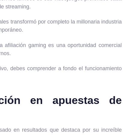
de streaming.
les transformó por completo la millonaria industria
emporáneo.
a afiliación gaming es una oportunidad comercial
rnos.
ivo, debes comprender a fondo el funcionamiento
ación en apuestas de
asado en resultados que destaca por su increíble