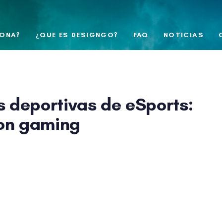
ONA?
¿QUE ES DESIGNGO?
FAQ
NOTICIAS
s deportivas de eSports:
on gaming