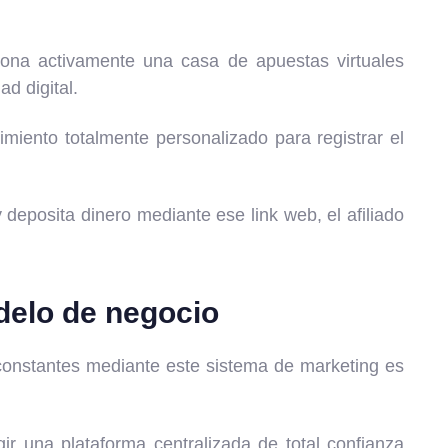
ona activamente una casa de apuestas virtuales
d digital.
imiento totalmente personalizado para registrar el
 deposita dinero mediante ese link web, el afiliado
elo de negocio
constantes mediante este sistema de marketing es
gir una plataforma centralizada de total confianza