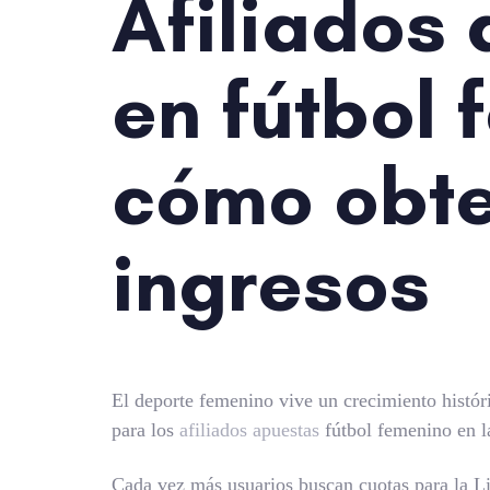
Afiliados
en fútbol 
cómo obt
ingresos
El deporte femenino vive un crecimiento históri
para los
afiliados apuestas
fútbol femenino en la
Cada vez más usuarios buscan cuotas para la Li