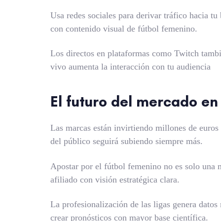
Usa redes sociales para derivar tráfico hacia t
con contenido visual de fútbol femenino.
Los directos en plataformas como Twitch tambi
vivo aumenta la interacción con tu audiencia
El futuro del mercado en
Las marcas están invirtiendo millones de euros 
del público seguirá subiendo siempre más.
Apostar por el fútbol femenino no es solo una m
afiliado con visión estratégica clara.
La profesionalización de las ligas genera datos
crear pronósticos con mayor base científica.