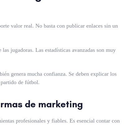
orte valor real. No basta con publicar enlaces sin un
e las jugadoras. Las estadísticas avanzadas son muy
bién genera mucha confianza. Se deben explicar los
partido de fútbol.
formas de marketing
ientas profesionales y fiables. Es esencial contar con