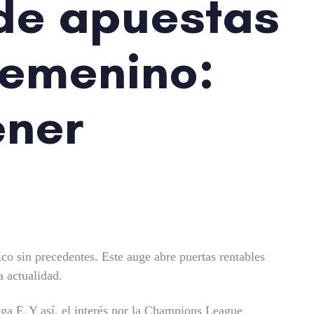
 de apuestas
femenino:
ener
co sin precedentes. Este auge abre puertas rentables
 actualidad.
ga F. Y así, el interés por la Champions League