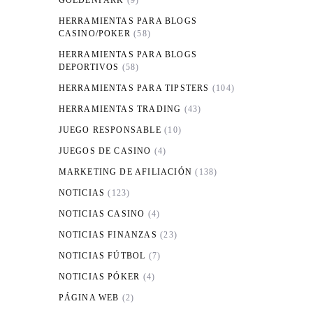
HERRAMIENTAS PARA BLOGS
CASINO/POKER
(58)
HERRAMIENTAS PARA BLOGS
DEPORTIVOS
(58)
HERRAMIENTAS PARA TIPSTERS
(104)
HERRAMIENTAS TRADING
(43)
JUEGO RESPONSABLE
(10)
JUEGOS DE CASINO
(4)
MARKETING DE AFILIACIÓN
(138)
NOTICIAS
(123)
NOTICIAS CASINO
(4)
NOTICIAS FINANZAS
(23)
NOTICIAS FÚTBOL
(7)
NOTICIAS PÓKER
(4)
PÁGINA WEB
(2)