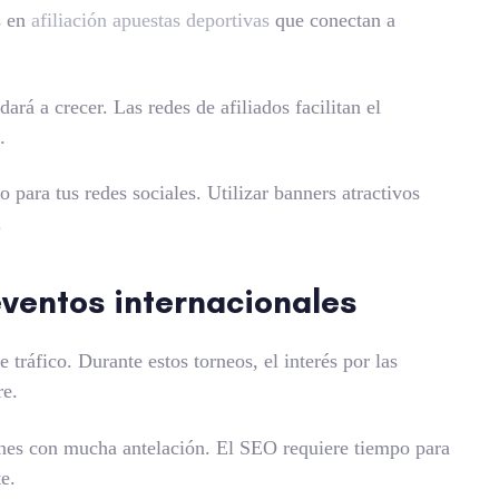
s en
afiliación apuestas deportivas
que conectan a
ará a crecer. Las redes de afiliados facilitan el
.
o para tus redes sociales. Utilizar banners atractivos
.
ventos internacionales
ráfico. Durante estos torneos, el interés por las
re.
ones con mucha antelación. El SEO requiere tiempo para
e.