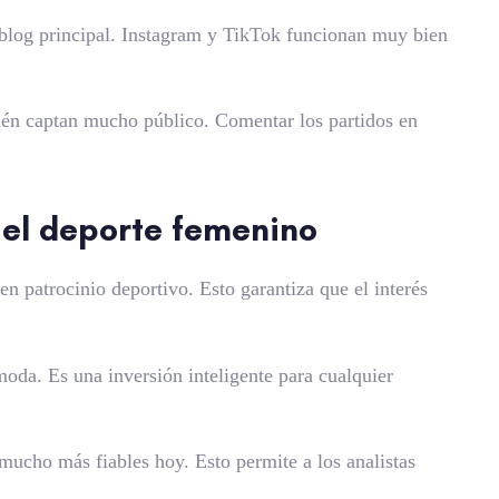
u blog principal. Instagram y TikTok funcionan muy bien
én captan mucho público. Comentar los partidos en
 el deporte femenino
en patrocinio deportivo. Esto garantiza que el interés
oda. Es una inversión inteligente para cualquier
 mucho más fiables hoy. Esto permite a los analistas