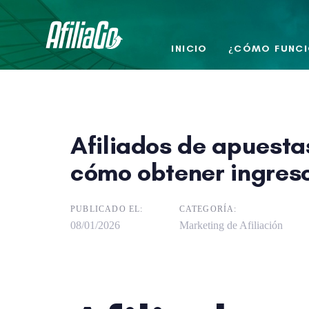
Skip
Skip
links
to
primary
INICIO
¿CÓMO FUNCI
navigation
Skip
to
Mensaje
content
de
Afiliados de apuesta
navegación
cómo obtener ingres
PUBLICADO EL:
CATEGORÍA:
08/01/2026
Marketing de Afiliación