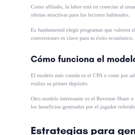
Como afiliado, la labor está en conectar al usu
ofertas atractivas para los lectores habituales.
Es fundamental elegir programas que valoren el 
conversiones es clave para tu éxito económico.
Cómo funciona el model
El modelo más común es el CPA o coste por adq
realiza su primer depósito.
Otro modelo interesante es el Revenue Share o 
los beneficios generados por el jugador referido
Estrategias para ge