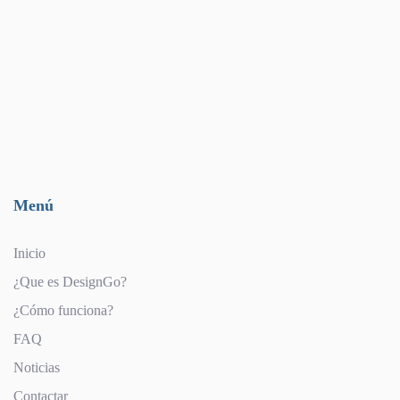
Menú
Inicio
¿Que es DesignGo?
¿Cómo funciona?
FAQ
Noticias
Contactar