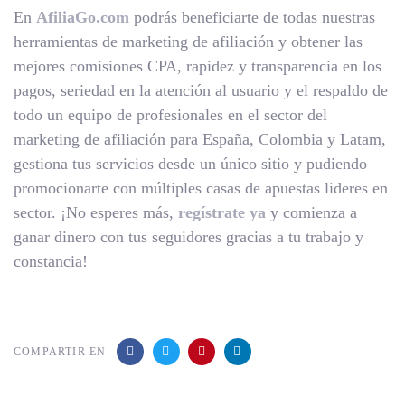
En
AfiliaGo.com
podrás beneficiarte de todas nuestras
herramientas de marketing de afiliación y obtener las
mejores comisiones CPA, rapidez y transparencia en los
pagos, seriedad en la atención al usuario y el respaldo de
todo un equipo de profesionales en el sector del
marketing de afiliación para España, Colombia y Latam,
gestiona tus servicios desde un único sitio y pudiendo
promocionarte con múltiples casas de apuestas lideres en
sector. ¡No esperes más,
regístrate ya
y comienza a
ganar dinero con tus seguidores gracias a tu trabajo y
constancia!
COMPARTIR EN