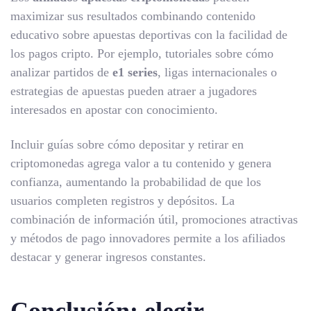
maximizar sus resultados combinando contenido
educativo sobre apuestas deportivas con la facilidad de
los pagos cripto. Por ejemplo, tutoriales sobre cómo
analizar partidos de
e1 series
, ligas internacionales o
estrategias de apuestas pueden atraer a jugadores
interesados en apostar con conocimiento.
Incluir guías sobre cómo depositar y retirar en
criptomonedas agrega valor a tu contenido y genera
confianza, aumentando la probabilidad de que los
usuarios completen registros y depósitos. La
combinación de información útil, promociones atractivas
y métodos de pago innovadores permite a los afiliados
destacar y generar ingresos constantes.