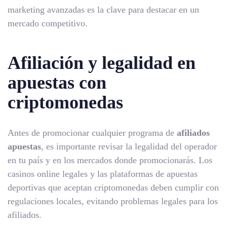
marketing avanzadas es la clave para destacar en un
mercado competitivo.
Afiliación y legalidad en
apuestas con
criptomonedas
Antes de promocionar cualquier programa de
afiliados
apuestas
, es importante revisar la legalidad del operador
en tu país y en los mercados donde promocionarás. Los
casinos online legales y las plataformas de apuestas
deportivas que aceptan criptomonedas deben cumplir con
regulaciones locales, evitando problemas legales para los
afiliados.