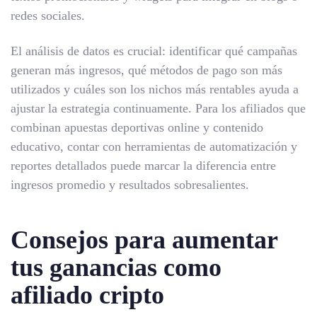
redes sociales.
El análisis de datos es crucial: identificar qué campañas
generan más ingresos, qué métodos de pago son más
utilizados y cuáles son los nichos más rentables ayuda a
ajustar la estrategia continuamente. Para los afiliados que
combinan apuestas deportivas online y contenido
educativo, contar con herramientas de automatización y
reportes detallados puede marcar la diferencia entre
ingresos promedio y resultados sobresalientes.
Consejos para aumentar
tus ganancias como
afiliado cripto