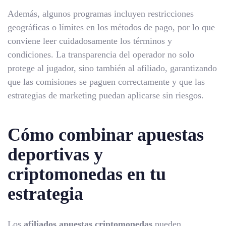
Además, algunos programas incluyen restricciones
geográficas o límites en los métodos de pago, por lo que
conviene leer cuidadosamente los términos y
condiciones. La transparencia del operador no solo
protege al jugador, sino también al afiliado, garantizando
que las comisiones se paguen correctamente y que las
estrategias de marketing puedan aplicarse sin riesgos.
Cómo combinar apuestas
deportivas y
criptomonedas en tu
estrategia
Los
afiliados apuestas criptomonedas
pueden