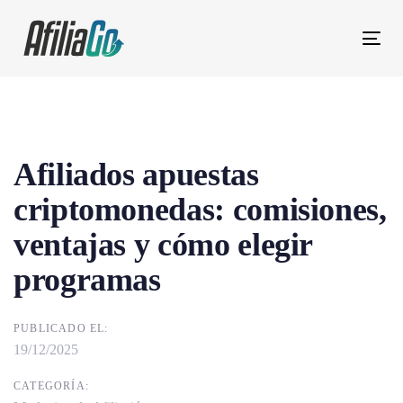
Skip
Skip
links
to
Togg
primary
navi
navigation
Skip
Mensaje
to
de
content
Afiliados apuestas
navegación
criptomonedas: comisiones,
ventajas y cómo elegir
programas
PUBLICADO EL:
19/12/2025
CATEGORÍA: