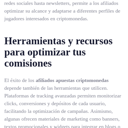
redes sociales hasta newsletters, permite a los afiliados
optimizar su alcance y adaptarse a diferentes perfiles de
jugadores interesados en criptomonedas.
Herramientas y recursos
para optimizar tus
comisiones
El éxito de los
afiliados apuestas criptomonedas
depende también de las herramientas que utilicen.
Plataformas de tracking avanzadas permiten monitorizar
clicks, conversiones y depósitos de cada usuario,
facilitando la optimización de campañas. Asimismo,
algunas ofrecen materiales de marketing como banners,
textos promocionales y widgets para integrar en blogs o