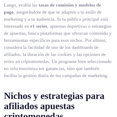
Luego, evalúa las
tasas de comisión y modelos de
pago
, asegurándote de que se adapten a tu estilo de
marketing y a tu audiencia. Si tu público principal está
interesado en
e1 series
, apuestas deportivas o estrategias
de apuestas, busca plataformas que ofrezcan contenido y
herramientas específicas para esos nichos. Por último,
considera la facilidad de uso de los dashboards de
afiliados, la duración de las cookies y las opciones de
retiro en criptomonedas. Un programa bien seleccionado
no solo maximiza tus ganancias, sino que también
facilita la gestión diaria de tus campañas de marketing.
Nichos y estrategias para
afiliados apuestas
criptomonedas