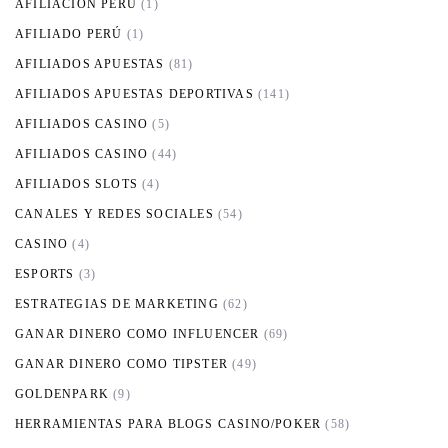
AFILIACIÓN PERÚ
(1)
AFILIADO PERÚ
(1)
AFILIADOS APUESTAS
(81)
AFILIADOS APUESTAS DEPORTIVAS
(141)
AFILIADOS CASINO
(5)
AFILIADOS CASINO
(44)
AFILIADOS SLOTS
(4)
CANALES Y REDES SOCIALES
(54)
CASINO
(4)
ESPORTS
(3)
ESTRATEGIAS DE MARKETING
(62)
GANAR DINERO COMO INFLUENCER
(69)
GANAR DINERO COMO TIPSTER
(49)
GOLDENPARK
(9)
HERRAMIENTAS PARA BLOGS CASINO/POKER
(58)