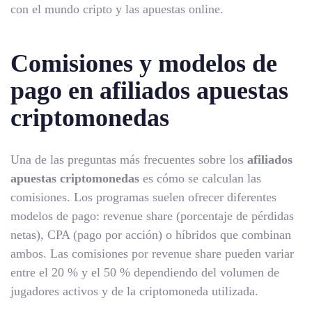
con el mundo cripto y las apuestas online.
Comisiones y modelos de
pago en afiliados apuestas
criptomonedas
Una de las preguntas más frecuentes sobre los
afiliados
apuestas criptomonedas
es cómo se calculan las
comisiones. Los programas suelen ofrecer diferentes
modelos de pago: revenue share (porcentaje de pérdidas
netas), CPA (pago por acción) o híbridos que combinan
ambos. Las comisiones por revenue share pueden variar
entre el 20 % y el 50 % dependiendo del volumen de
jugadores activos y de la criptomoneda utilizada.