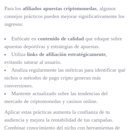
Para los
afiliados apuestas criptomonedas
, algunos
consejos prácticos pueden mejorar significativamente los
ingresos:
Enfócate en
contenido de calidad
que eduque sobre
apuestas deportivas y estrategias de apuestas.
Utiliza
links de afiliación estratégicamente
,
evitando saturar al usuario.
Analiza regularmente las métricas para identificar qué
nichos o métodos de pago cripto generan más
conversiones.
Mantente actualizado sobre las tendencias del
mercado de criptomonedas y casinos online.
Aplicar estas prácticas aumenta la confianza de tu
audiencia y mejora la rentabilidad de tus campañas.
Combinar conocimiento del nicho con herramientas de