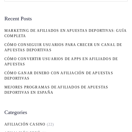
Recent Posts
MARKETING DE AFILIADOS EN APUESTAS DEPORTIVAS: GUÍA
COMPLETA
CÓMO CONSEGUIR USUARIOS PARA CRECER UN CANAL DE
APUESTAS DEPORTIVAS
CÓMO CONVERTIR USUARIOS DE APPS EN AFILIADOS DE
APUESTAS
CÓMO GANAR DINERO CON AFILIACIÓN DE APUESTAS
DEPORTIVAS
MEJORES PROGRAMAS DE AFILIADOS DE APUESTAS
DEPORTIVAS EN ESPAÑA
Categories
AFILIACIÓN CASINO
(22)