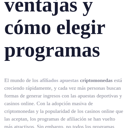
ventajas y
cómo elegir
programas
El mundo de los
afiliados apuestas
criptomonedas
está
creciendo rápidamente, y cada vez más personas buscan
formas de generar ingresos con las apuestas deportivas y
casinos online. Con la adopción masiva de
criptomonedas y la popularidad de los casinos online que
las aceptan, los programas de afiliación se han vuelto
más atractivos. Sin embargo, no todos los programas