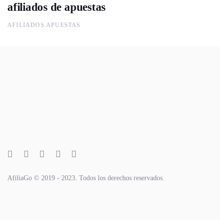
afiliados de apuestas
AFILIADOS APUESTAS
AfiliaGo © 2019 - 2023. Todos los derechos reservados.