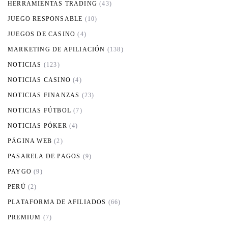
HERRAMIENTAS TRADING
(43)
JUEGO RESPONSABLE
(10)
JUEGOS DE CASINO
(4)
MARKETING DE AFILIACIÓN
(138)
NOTICIAS
(123)
NOTICIAS CASINO
(4)
NOTICIAS FINANZAS
(23)
NOTICIAS FÚTBOL
(7)
NOTICIAS PÓKER
(4)
PÁGINA WEB
(2)
PASARELA DE PAGOS
(9)
PAYGO
(9)
PERÚ
(2)
PLATAFORMA DE AFILIADOS
(66)
PREMIUM
(7)