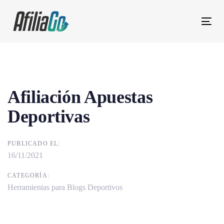
Skip
Skip
links
to
Togg
primary
navi
navigation
Skip
Mensaje
to
de
content
Afiliación Apuestas
navegación
Deportivas
PUBLICADO EL:
16/11/2021
CATEGORÍA:
Herramientas para Blogs Deportivos