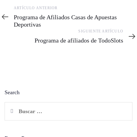
Artículo
ARTÍCULO ANTERIOR
Anterior
Programa de Afiliados Casas de Apuestas
Deportivas
Siguiente
SIGUIENTE ARTÍCULO
Artículo
Programa de afiliados de TodoSlots
Search
Buscar: