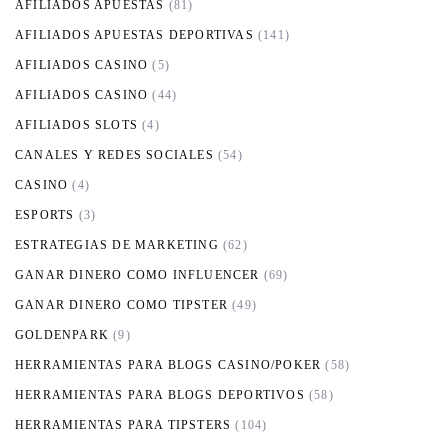
AFILIADOS APUESTAS
(81)
AFILIADOS APUESTAS DEPORTIVAS
(141)
AFILIADOS CASINO
(5)
AFILIADOS CASINO
(44)
AFILIADOS SLOTS
(4)
CANALES Y REDES SOCIALES
(54)
CASINO
(4)
ESPORTS
(3)
ESTRATEGIAS DE MARKETING
(62)
GANAR DINERO COMO INFLUENCER
(69)
GANAR DINERO COMO TIPSTER
(49)
GOLDENPARK
(9)
HERRAMIENTAS PARA BLOGS CASINO/POKER
(58)
HERRAMIENTAS PARA BLOGS DEPORTIVOS
(58)
HERRAMIENTAS PARA TIPSTERS
(104)