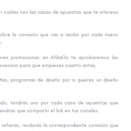
ar cuáles son las casas de apuestas que te interesa
obre la comisión que vas a recibir por cada nuevo
.
eres promocionar, en AfiliaGo te aprobaremos las
necesario para que empieces cuanto antes.
s, programas de diseño por si quieres un diseño
zado, tendrás uno por cada casa de apuestas que
ndrás que compartir el link en tus canales.
efieras, recibirás la correspondiente comisión que