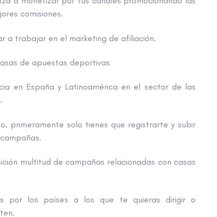
enza a monetizar por tus canales promocionando las
ores comisiones.
a trabajar en el marketing de afiliación.
asas de apuestas deportivas
cia en España y Latinoamérica en el sector de las
.
lo, primeramente solo tienes que registrarte y subir
s campañas.
sición multitud de campañas relacionadas con casas
por los países a los que te quieras dirigir o
ten.