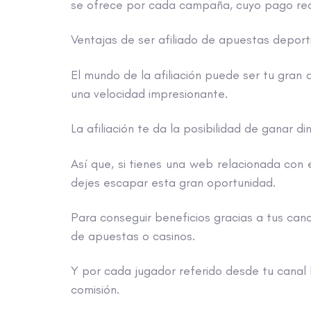
se ofrece por cada campaña, cuyo pago rec
Ventajas de ser afiliado de apuestas deport
El mundo de la afiliación puede ser tu gran
una velocidad impresionante.
La afiliación te da la posibilidad de ganar d
Así que, si tienes una web relacionada con
dejes escapar esta gran oportunidad.
Para conseguir beneficios gracias a tus cana
de apuestas o casinos.
Y por cada jugador referido desde tu canal 
comisión.