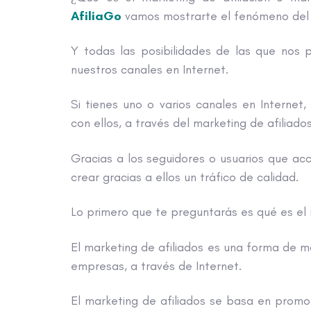
AfiliaGo
vamos mostrarte el fenómeno de
Y todas las posibilidades de las que nos 
nuestros canales en Internet.
Si tienes uno o varios canales en Interne
con ellos, a través del marketing de afiliados
Gracias a los seguidores o usuarios que ac
crear gracias a ellos un tráfico de calidad.
Lo primero que te preguntarás es qué es el 
El marketing de afiliados es una forma de m
empresas, a través de Internet.
El marketing de afiliados se basa en promo