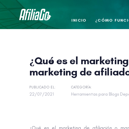
Skip
Skip
links
to
primary
INICIO
¿CÓMO FUNCI
navigation
Skip
to
Mensaje
content
de
¿Qué es el marketing 
navegación
marketing de afiliad
PUBLICADO EL:
CATEGORÍA:
22/07/2021
Herramientas para Blogs Depo
¿Qué es el marketing de afiliación o ma