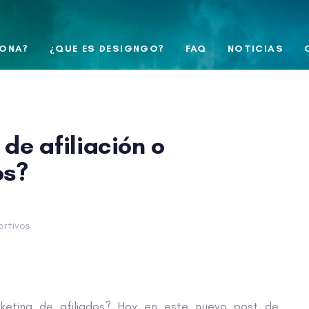
ONA?
¿QUE ES DESIGNGO?
FAQ
NOTICIAS
de afiliación o
os?
rtivos
rketing de afiliados? Hoy en este nuevo post de