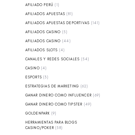
AFILIADO PERÚ
(1)
AFILIADOS APUESTAS
(81)
AFILIADOS APUESTAS DEPORTIVAS
(141)
AFILIADOS CASINO
(5)
AFILIADOS CASINO
(44)
AFILIADOS SLOTS
(4)
CANALES Y REDES SOCIALES
(54)
CASINO
(4)
ESPORTS
(3)
ESTRATEGIAS DE MARKETING
(62)
GANAR DINERO COMO INFLUENCER
(69)
GANAR DINERO COMO TIPSTER
(49)
GOLDENPARK
(9)
HERRAMIENTAS PARA BLOGS
CASINO/POKER
(58)