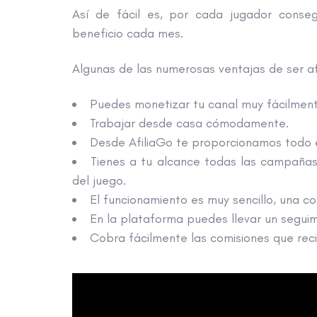
Así de fácil es, por cada jugador conseg
beneficio cada mes.
Algunas de las numerosas ventajas de ser af
Puedes monetizar tu canal muy fácilment
Trabajar desde casa cómodamente.
Desde AfiliaGo te proporcionamos todo e
Tienes a tu alcance todas las campañas
del juego.
El funcionamiento es muy sencillo, una co
En la plataforma puedes llevar un seguim
Cobra fácilmente las comisiones que rec