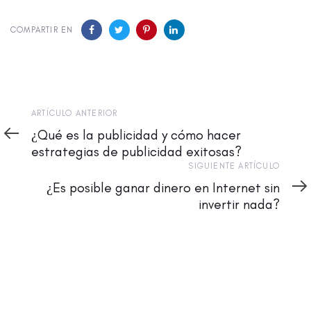
COMPARTIR EN
Artículo
ARTÍCULO ANTERIOR
Anterior
¿Qué es la publicidad y cómo hacer
estrategias de publicidad exitosas?
Siguiente
SIGUIENTE ARTÍCULO
Artículo
¿Es posible ganar dinero en Internet sin
invertir nada?