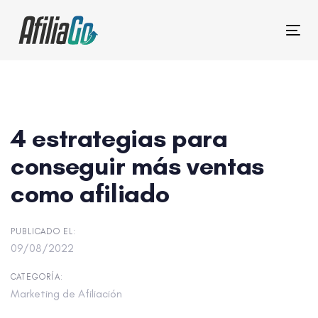
Skip
Skip
links
to
Togg
primary
navi
navigation
Skip
Mensaje
to
de
content
4 estrategias para
navegación
conseguir más ventas
como afiliado
PUBLICADO EL:
09/08/2022
CATEGORÍA:
Marketing de Afiliación