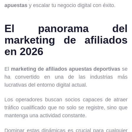
apuestas
y escalar tu negocio digital con éxito.
El panorama del
marketing de afiliados
en 2026
El
marketing de afiliados apuestas deportivas
se
ha convertido en una de las industrias más
lucrativas del entorno digital actual.
Los operadores buscan socios capaces de atraer
tráfico cualificado que no solo se registre, sino que
mantenga una actividad constante.
Dominar estas dinámicas es crucial para cualquier