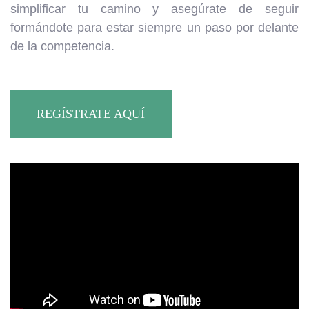
simplificar tu camino y asegúrate de seguir
formándote para estar siempre un paso por delante
de la competencia.
REGÍSTRATE AQUÍ