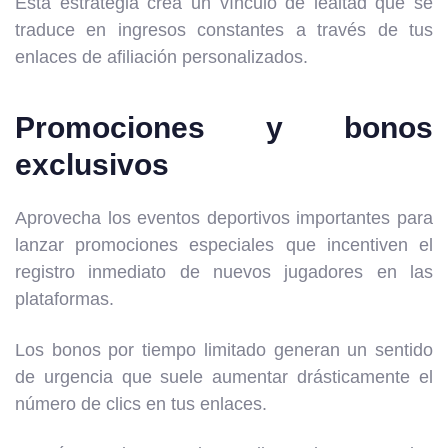
Esta estrategia crea un vínculo de lealtad que se
traduce en ingresos constantes a través de tus
enlaces de afiliación personalizados.
Promociones y bonos
exclusivos
Aprovecha los eventos deportivos importantes para
lanzar promociones especiales que incentiven el
registro inmediato de nuevos jugadores en las
plataformas.
Los bonos por tiempo limitado generan un sentido
de urgencia que suele aumentar drásticamente el
número de clics en tus enlaces.