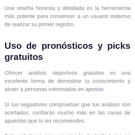
Una reseña honesta y detallada es la herramienta
más potente para convencer a un usuario indeciso
de realizar su primer registro.
Uso de pronósticos y picks
gratuitos
Ofrecer análisis deportivos gratuitos es una
excelente forma de demostrar tu conocimiento y
atraer a personas interesadas en apostar.
Si tus seguidores comprueban que tus análisis son
acertados, confiarán mucho más en las casas de
apuestas que tú les recomiendes.