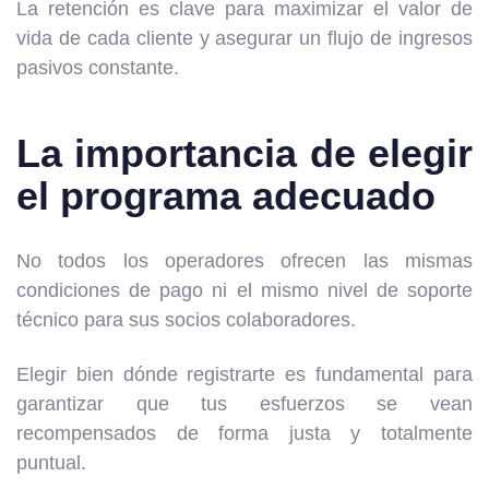
La retención es clave para maximizar el valor de
vida de cada cliente y asegurar un flujo de ingresos
pasivos constante.
La importancia de elegir
el programa adecuado
No todos los operadores ofrecen las mismas
condiciones de pago ni el mismo nivel de soporte
técnico para sus socios colaboradores.
Elegir bien dónde registrarte es fundamental para
garantizar que tus esfuerzos se vean
recompensados de forma justa y totalmente
puntual.