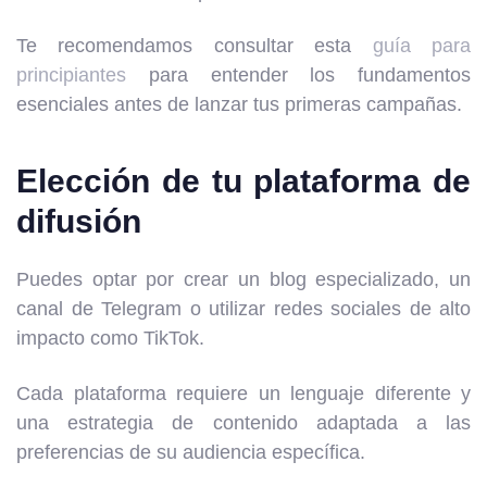
Te recomendamos consultar esta
guía para
principiantes
para entender los fundamentos
esenciales antes de lanzar tus primeras campañas.
Elección de tu plataforma de
difusión
Puedes optar por crear un blog especializado, un
canal de Telegram o utilizar redes sociales de alto
impacto como TikTok.
Cada plataforma requiere un lenguaje diferente y
una estrategia de contenido adaptada a las
preferencias de su audiencia específica.