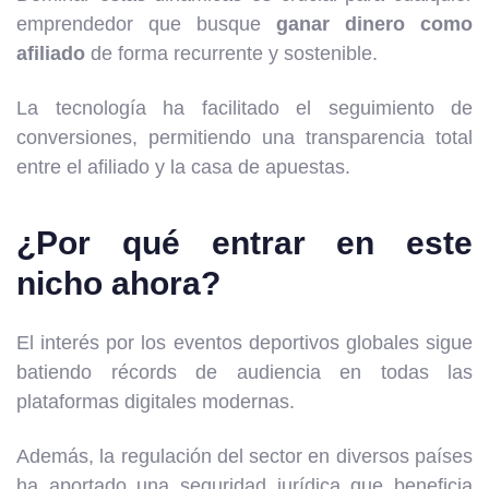
emprendedor que busque
ganar dinero como
afiliado
de forma recurrente y sostenible.
La tecnología ha facilitado el seguimiento de
conversiones, permitiendo una transparencia total
entre el afiliado y la casa de apuestas.
¿Por qué entrar en este
nicho ahora?
El interés por los eventos deportivos globales sigue
batiendo récords de audiencia en todas las
plataformas digitales modernas.
Además, la regulación del sector en diversos países
ha aportado una seguridad jurídica que beneficia