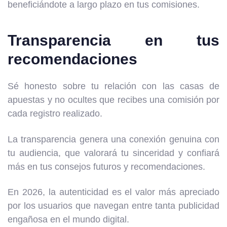
beneficiándote a largo plazo en tus comisiones.
Transparencia en tus
recomendaciones
Sé honesto sobre tu relación con las casas de
apuestas y no ocultes que recibes una comisión por
cada registro realizado.
La transparencia genera una conexión genuina con
tu audiencia, que valorará tu sinceridad y confiará
más en tus consejos futuros y recomendaciones.
En 2026, la autenticidad es el valor más apreciado
por los usuarios que navegan entre tanta publicidad
engañosa en el mundo digital.