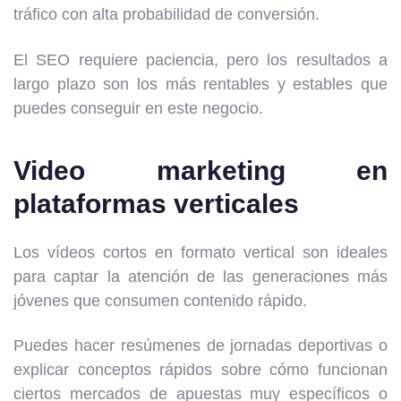
tráfico con alta probabilidad de conversión.
El SEO requiere paciencia, pero los resultados a
largo plazo son los más rentables y estables que
puedes conseguir en este negocio.
Video marketing en
plataformas verticales
Los vídeos cortos en formato vertical son ideales
para captar la atención de las generaciones más
jóvenes que consumen contenido rápido.
Puedes hacer resúmenes de jornadas deportivas o
explicar conceptos rápidos sobre cómo funcionan
ciertos mercados de apuestas muy específicos o