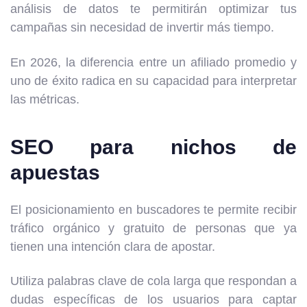
análisis de datos te permitirán optimizar tus
campañas sin necesidad de invertir más tiempo.
En 2026, la diferencia entre un afiliado promedio y
uno de éxito radica en su capacidad para interpretar
las métricas.
SEO para nichos de
apuestas
El posicionamiento en buscadores te permite recibir
tráfico orgánico y gratuito de personas que ya
tienen una intención clara de apostar.
Utiliza palabras clave de cola larga que respondan a
dudas específicas de los usuarios para captar