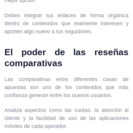
mejor opción.
Debes integrar tus enlaces de forma orgánica
dentro de contenidos que realmente interesen y
aporten algo nuevo a tus seguidores.
El poder de las reseñas
comparativas
Las comparativas entre diferentes casas de
apuestas son uno de los contenidos que más
confianza generan entre los nuevos usuarios.
Analiza aspectos como las cuotas, la atención al
cliente y la facilidad de uso de las aplicaciones
móviles de cada operador.