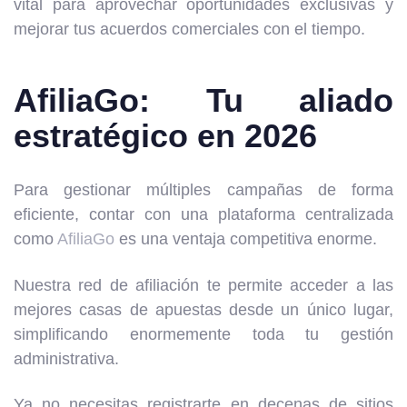
vital para aprovechar oportunidades exclusivas y
mejorar tus acuerdos comerciales con el tiempo.
AfiliaGo: Tu aliado
estratégico en 2026
Para gestionar múltiples campañas de forma
eficiente, contar con una plataforma centralizada
como
AfiliaGo
es una ventaja competitiva enorme.
Nuestra red de afiliación te permite acceder a las
mejores casas de apuestas desde un único lugar,
simplificando enormemente toda tu gestión
administrativa.
Ya no necesitas registrarte en decenas de sitios