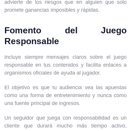
advierte de los riesgos que en alguien que solo
promete ganancias imposibles y rápidas.
Fomento del Juego
Responsable
Incluye siempre mensajes claros sobre el juego
responsable en tus contenidos y facilita enlaces a
organismos oficiales de ayuda al jugador.
El objetivo es que tu audiencia vea las apuestas
como una forma de entretenimiento y nunca como
una fuente principal de ingresos.
Un seguidor que juega con responsabilidad es un
cliente que durará mucho más tiempo activo,