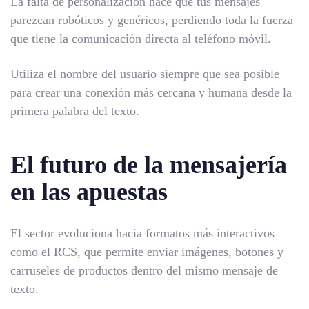
La falta de personalización hace que tus mensajes
parezcan robóticos y genéricos, perdiendo toda la fuerza
que tiene la comunicación directa al teléfono móvil.
Utiliza el nombre del usuario siempre que sea posible
para crear una conexión más cercana y humana desde la
primera palabra del texto.
El futuro de la mensajería
en las apuestas
El sector evoluciona hacia formatos más interactivos
como el RCS, que permite enviar imágenes, botones y
carruseles de productos dentro del mismo mensaje de
texto.