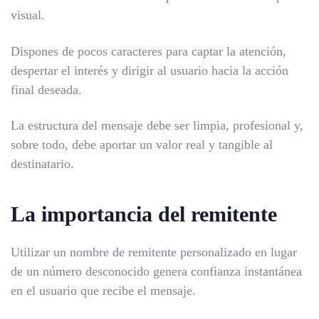
visual.
Dispones de pocos caracteres para captar la atención,
despertar el interés y dirigir al usuario hacia la acción
final deseada.
La estructura del mensaje debe ser limpia, profesional y,
sobre todo, debe aportar un valor real y tangible al
destinatario.
La importancia del remitente
Utilizar un nombre de remitente personalizado en lugar
de un número desconocido genera confianza instantánea
en el usuario que recibe el mensaje.