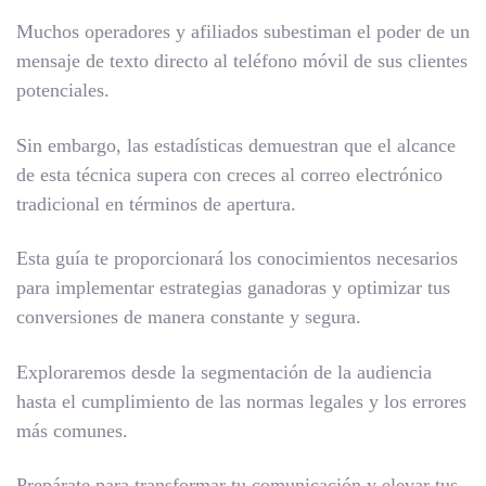
Muchos operadores y afiliados subestiman el poder de un
mensaje de texto directo al teléfono móvil de sus clientes
potenciales.
Sin embargo, las estadísticas demuestran que el alcance
de esta técnica supera con creces al correo electrónico
tradicional en términos de apertura.
Esta guía te proporcionará los conocimientos necesarios
para implementar estrategias ganadoras y optimizar tus
conversiones de manera constante y segura.
Exploraremos desde la segmentación de la audiencia
hasta el cumplimiento de las normas legales y los errores
más comunes.
Prepárate para transformar tu comunicación y elevar tus