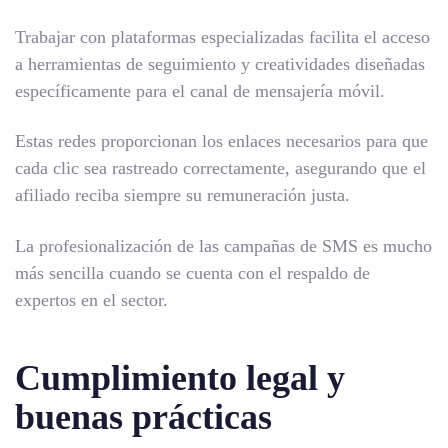
Trabajar con plataformas especializadas facilita el acceso
a herramientas de seguimiento y creatividades diseñadas
específicamente para el canal de mensajería móvil.
Estas redes proporcionan los enlaces necesarios para que
cada clic sea rastreado correctamente, asegurando que el
afiliado reciba siempre su remuneración justa.
La profesionalización de las campañas de SMS es mucho
más sencilla cuando se cuenta con el respaldo de
expertos en el sector.
Cumplimiento legal y
buenas prácticas