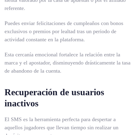
referente.
Puedes enviar felicitaciones de cumpleaños con bonos
exclusivos o premios por lealtad tras un periodo de
actividad constante en la plataforma.
Esta cercanía emocional fortalece la relación entre la
marca y el apostador, disminuyendo drásticamente la tasa
de abandono de la cuenta.
Recuperación de usuarios
inactivos
El SMS es la herramienta perfecta para despertar a
aquellos jugadores que llevan tiempo sin realizar un