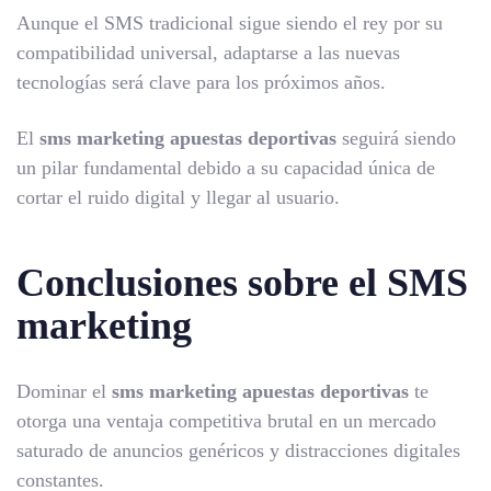
Aunque el SMS tradicional sigue siendo el rey por su
compatibilidad universal, adaptarse a las nuevas
tecnologías será clave para los próximos años.
El
sms marketing apuestas deportivas
seguirá siendo
un pilar fundamental debido a su capacidad única de
cortar el ruido digital y llegar al usuario.
Conclusiones sobre el SMS
marketing
Dominar el
sms marketing apuestas deportivas
te
otorga una ventaja competitiva brutal en un mercado
saturado de anuncios genéricos y distracciones digitales
constantes.