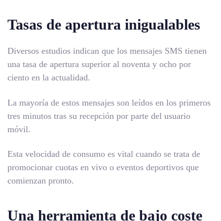
Tasas de apertura inigualables
Diversos estudios indican que los mensajes SMS tienen
una tasa de apertura superior al noventa y ocho por
ciento en la actualidad.
La mayoría de estos mensajes son leídos en los primeros
tres minutos tras su recepción por parte del usuario
móvil.
Esta velocidad de consumo es vital cuando se trata de
promocionar cuotas en vivo o eventos deportivos que
comienzan pronto.
Una herramienta de bajo coste