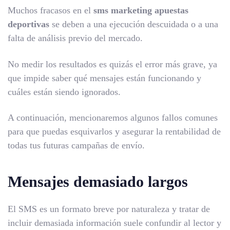
Muchos fracasos en el
sms marketing apuestas
deportivas
se deben a una ejecución descuidada o a una
falta de análisis previo del mercado.
No medir los resultados es quizás el error más grave, ya
que impide saber qué mensajes están funcionando y
cuáles están siendo ignorados.
A continuación, mencionaremos algunos fallos comunes
para que puedas esquivarlos y asegurar la rentabilidad de
todas tus futuras campañas de envío.
Mensajes demasiado largos
El SMS es un formato breve por naturaleza y tratar de
incluir demasiada información suele confundir al lector y