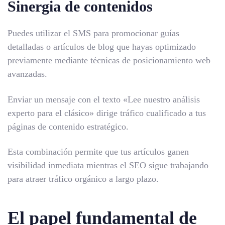
Sinergia de contenidos
Puedes utilizar el SMS para promocionar guías
detalladas o artículos de blog que hayas optimizado
previamente mediante técnicas de posicionamiento web
avanzadas.
Enviar un mensaje con el texto «Lee nuestro análisis
experto para el clásico» dirige tráfico cualificado a tus
páginas de contenido estratégico.
Esta combinación permite que tus artículos ganen
visibilidad inmediata mientras el SEO sigue trabajando
para atraer tráfico orgánico a largo plazo.
El papel fundamental de