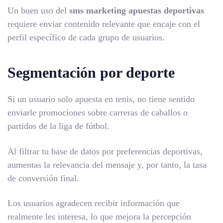
Un buen uso del
sms marketing apuestas deportivas
requiere enviar contenido relevante que encaje con el
perfil específico de cada grupo de usuarios.
Segmentación por deporte
Si un usuario solo apuesta en tenis, no tiene sentido
enviarle promociones sobre carreras de caballos o
partidos de la liga de fútbol.
Al filtrar tu base de datos por preferencias deportivas,
aumentas la relevancia del mensaje y, por tanto, la tasa
de conversión final.
Los usuarios agradecen recibir información que
realmente les interesa, lo que mejora la percepción