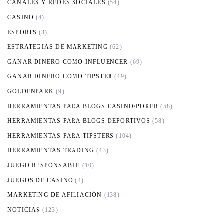
CANALES Y REDES SOCIALES
(54)
CASINO
(4)
ESPORTS
(3)
ESTRATEGIAS DE MARKETING
(62)
GANAR DINERO COMO INFLUENCER
(69)
GANAR DINERO COMO TIPSTER
(49)
GOLDENPARK
(9)
HERRAMIENTAS PARA BLOGS CASINO/POKER
(58)
HERRAMIENTAS PARA BLOGS DEPORTIVOS
(58)
HERRAMIENTAS PARA TIPSTERS
(104)
HERRAMIENTAS TRADING
(43)
JUEGO RESPONSABLE
(10)
JUEGOS DE CASINO
(4)
MARKETING DE AFILIACIÓN
(138)
NOTICIAS
(123)