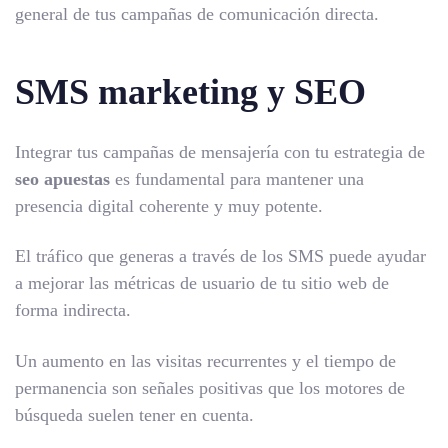
general de tus campañas de comunicación directa.
SMS marketing y SEO
Integrar tus campañas de mensajería con tu estrategia de
seo apuestas
es fundamental para mantener una
presencia digital coherente y muy potente.
El tráfico que generas a través de los SMS puede ayudar
a mejorar las métricas de usuario de tu sitio web de
forma indirecta.
Un aumento en las visitas recurrentes y el tiempo de
permanencia son señales positivas que los motores de
búsqueda suelen tener en cuenta.