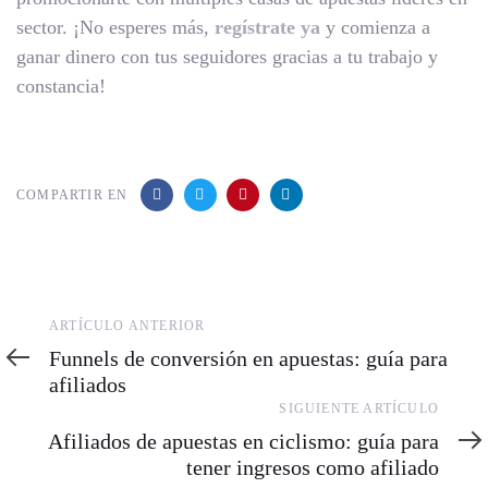
sector. ¡No esperes más,
regístrate ya
y comienza a
ganar dinero con tus seguidores gracias a tu trabajo y
constancia!
COMPARTIR EN
Artículo
ARTÍCULO ANTERIOR
Anterior
Funnels de conversión en apuestas: guía para
afiliados
Siguiente
SIGUIENTE ARTÍCULO
Artículo
Afiliados de apuestas en ciclismo: guía para
tener ingresos como afiliado