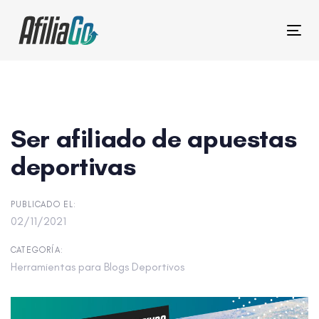
Skip
Skip
links
to
Togg
primary
navi
navigation
Skip
Mensaje
to
de
content
Ser afiliado de apuestas
navegación
deportivas
PUBLICADO EL:
02/11/2021
CATEGORÍA:
Herramientas para Blogs Deportivos