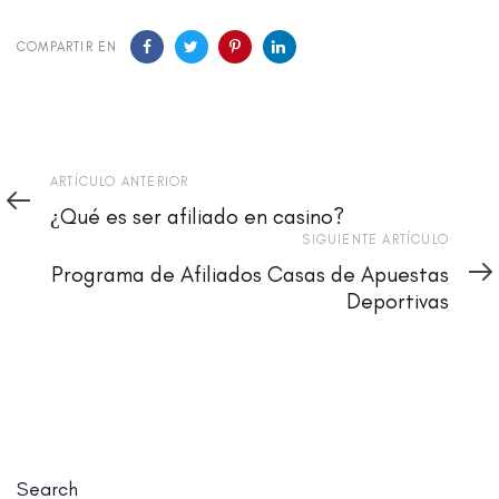
COMPARTIR EN
Artículo
ARTÍCULO ANTERIOR
Anterior
¿Qué es ser afiliado en casino?
Siguiente
SIGUIENTE ARTÍCULO
Artículo
Programa de Afiliados Casas de Apuestas
Deportivas
Search