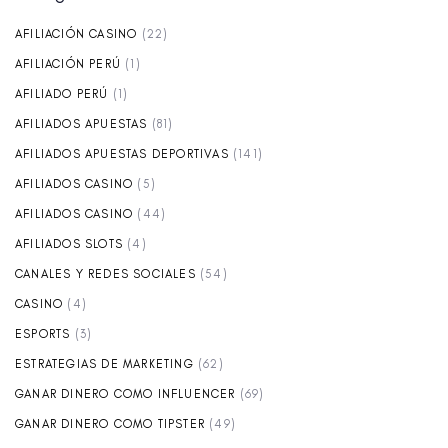
AFILIACIÓN CASINO
(22)
AFILIACIÓN PERÚ
(1)
AFILIADO PERÚ
(1)
AFILIADOS APUESTAS
(81)
AFILIADOS APUESTAS DEPORTIVAS
(141)
AFILIADOS CASINO
(5)
AFILIADOS CASINO
(44)
AFILIADOS SLOTS
(4)
CANALES Y REDES SOCIALES
(54)
CASINO
(4)
ESPORTS
(3)
ESTRATEGIAS DE MARKETING
(62)
GANAR DINERO COMO INFLUENCER
(69)
GANAR DINERO COMO TIPSTER
(49)