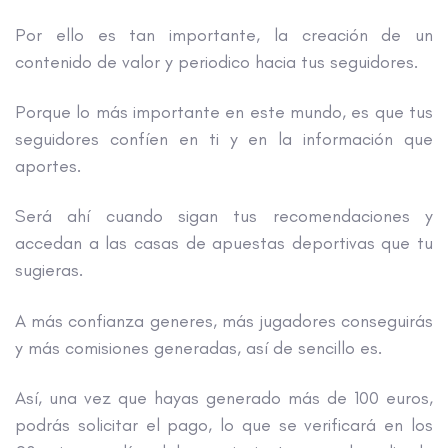
Por ello es tan importante, la creación de un
contenido de valor y periodico hacia tus seguidores.
Porque lo más importante en este mundo, es que tus
seguidores confíen en ti y en la información que
aportes.
Será ahí cuando sigan tus recomendaciones y
accedan a las casas de apuestas deportivas que tu
sugieras.
A más confianza generes, más jugadores conseguirás
y más comisiones generadas, así de sencillo es.
Así, una vez que hayas generado más de 100 euros,
podrás solicitar el pago, lo que se verificará en los