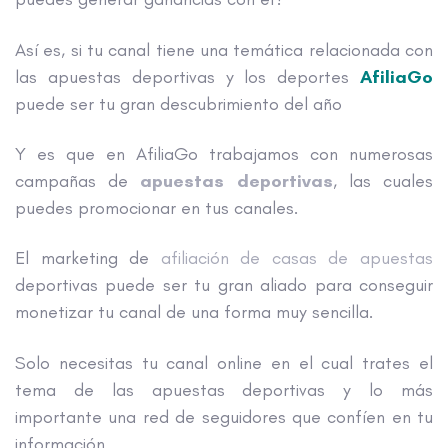
Así es, si tu canal tiene una temática relacionada con
las apuestas deportivas y los deportes
AfiliaGo
puede ser tu gran descubrimiento del año
Y es que en AfiliaGo trabajamos con numerosas
campañas de
apuestas deportivas
, las cuales
puedes promocionar en tus canales.
El marketing de
afiliación de casas de apuestas
deportivas puede ser tu gran aliado para conseguir
monetizar tu canal de una forma muy sencilla.
Solo necesitas tu canal online en el cual trates el
tema de las apuestas deportivas y lo más
importante una red de seguidores que confíen en tu
información.