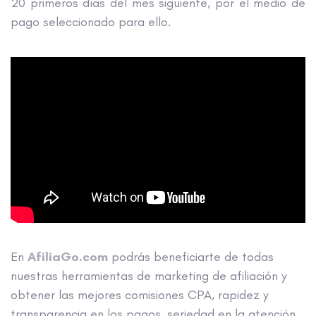
20 primeros días del mes siguiente, por el medio de
pago seleccionado para ello.
En
AfiliaGo.com
podrás beneficiarte de todas
nuestras herramientas de marketing de afiliación y
obtener las mejores comisiones CPA, rapidez y
transparencia en los pagos, seriedad en la atención