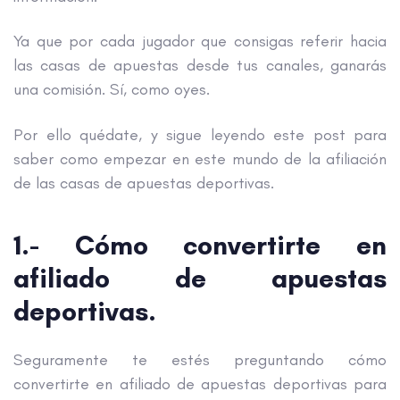
Ya que por cada jugador que consigas referir hacia
las casas de apuestas desde tus canales, ganarás
una comisión. Sí, como oyes.
Por ello quédate, y sigue leyendo este post para
saber como empezar en este mundo de la afiliación
de las casas de apuestas deportivas.
1.- Cómo convertirte en
afiliado de apuestas
deportivas.
Seguramente te estés preguntando cómo
convertirte en afiliado de apuestas deportivas para