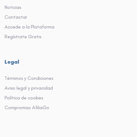
Noticias
Contactar
Accede a la Plataforma
Regístrate Gratis
Legal
Términos y Condiciones
Aviso legal y privacidad
Política de cookies
Compromiso AfiliaGo