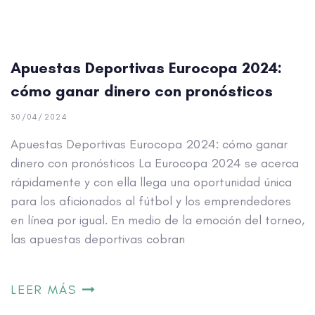
Apuestas Deportivas Eurocopa 2024:
cómo ganar dinero con pronósticos
30/04/2024
Apuestas Deportivas Eurocopa 2024: cómo ganar
dinero con pronósticos La Eurocopa 2024 se acerca
rápidamente y con ella llega una oportunidad única
para los aficionados al fútbol y los emprendedores
en línea por igual. En medio de la emoción del torneo,
las apuestas deportivas cobran
LEER MÁS