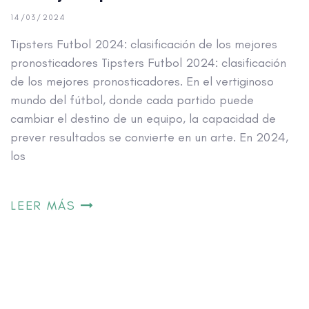
los
LEER MÁS
Cómo hacerse Tipster: consejos para