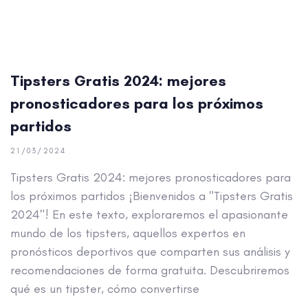
21/03/2024
Tipsters Gratis 2024: mejores pronosticadores para
los próximos partidos ¡Bienvenidos a "Tipsters Gratis
2024"! En este texto, exploraremos el apasionante
mundo de los tipsters, aquellos expertos en
pronósticos deportivos que comparten sus análisis y
recomendaciones de forma gratuita. Descubriremos
qué es un tipster, cómo convertirse
LEER MÁS