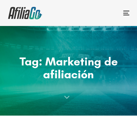
Skip
Skip
links
to
Togg
primary
navi
navigation
Skip
to
content
Tag: Marketing de
afiliación