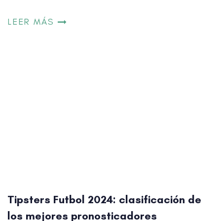
Tipsters Futbol 2024: clasificación de
los mejores pronosticadores
14/03/2024
Tipsters Futbol 2024: clasificación de los mejores
pronosticadores Tipsters Futbol 2024: clasificación
de los mejores pronosticadores. En el vertiginoso
mundo del fútbol, donde cada partido puede
cambiar el destino de un equipo, la capacidad de
prever resultados se convierte en un arte. En 2024,