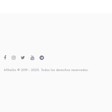
AfiliaGo © 2019 - 2023. Todos los derechos reservados.