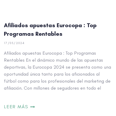
Afiliados apuestas Eurocopa : Top
Programas Rentables
17/05/2024
Afiliados apuestas Eurocopa : Top Programas
Rentables En el dinámico mundo de las apuestas
deportivas, la Eurocopa 2024 se presenta como una
oportunidad única tanto para los aficionados al
fútbol como para los profesionales del marketing de
afiliación. Con millones de seguidores en todo el
LEER MÁS