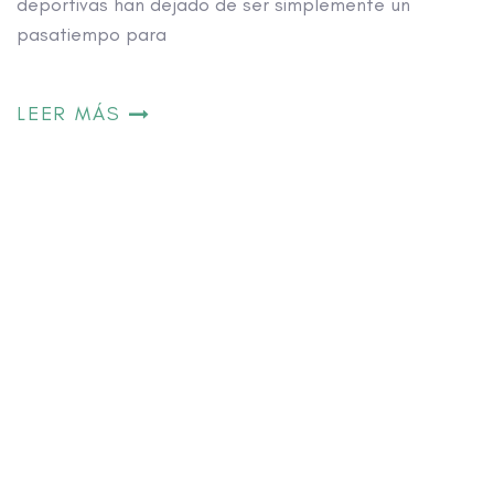
Afiliados Eurocopa 2024: cómo ganar
dinero con apuestas de fútbol
29/02/2024
Afiliados Eurocopa 2024: cómo ganar dinero con
apuestas de fútbol La Eurocopa 2024 está a punto
de cautivar a millones de aficionados al fútbol de
todo el mundo con su espectáculo de habilidad,