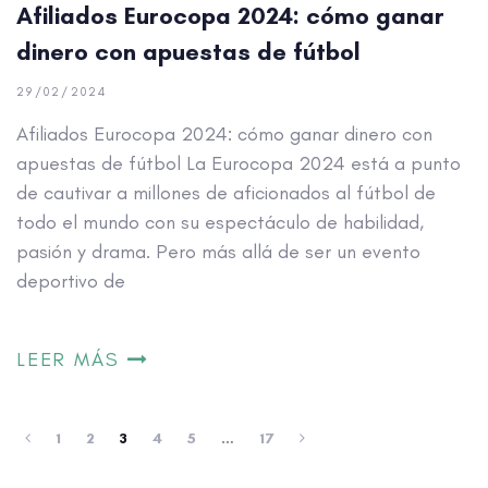
pasión y drama. Pero más allá de ser un evento
deportivo de
LEER MÁS
1
2
3
4
5
…
17