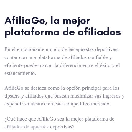
AfiliaGo, la mejor
plataforma de afiliados
En el emocionante mundo de las apuestas deportivas,
contar con una plataforma de afiliados confiable y
eficiente puede marcar la diferencia entre el éxito y el
estancamiento.
AfiliaGo se destaca como la opción principal para los
tipsters y afiliados que buscan maximizar sus ingresos y
expandir su alcance en este competitivo mercado.
¿Qué hace que AfiliaGo sea la mejor plataforma de
afiliados de apuestas
deportivas?