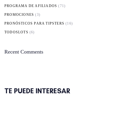
PROGRAMA DE AFILIADOS
(71)
PROMOCIONES
(3)
PRONÓSTICOS PARA TIPSTERS
(16)
TODOSLOTS
(6)
Recent Comments
TE PUEDE INTERESAR