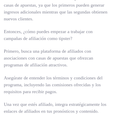
casas de apuestas, ya que los primeros pueden generar
ingresos adicionales mientras que las segundas obtienen
nuevos clientes.
Entonces, ¿cómo puedes empezar a trabajar con
campañas de afiliación como tipster?
Primero, busca una plataforma de afiliados con
asociaciones con casas de apuestas que ofrezcan
programas de afiliación atractivos.
Asegúrate de entender los términos y condiciones del
programa, incluyendo las comisiones ofrecidas y los
requisitos para recibir pagos.
Una vez que estés afiliado, integra estratégicamente los
enlaces de afiliados en tus pronósticos y contenido.