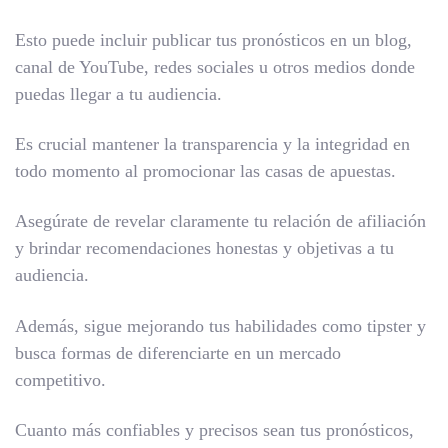
Esto puede incluir publicar tus pronósticos en un blog,
canal de YouTube, redes sociales u otros medios donde
puedas llegar a tu audiencia.
Es crucial mantener la transparencia y la integridad en
todo momento al promocionar las casas de apuestas.
Asegúrate de revelar claramente tu relación de afiliación
y brindar recomendaciones honestas y objetivas a tu
audiencia.
Además, sigue mejorando tus habilidades como tipster y
busca formas de diferenciarte en un mercado
competitivo.
Cuanto más confiables y precisos sean tus pronósticos,