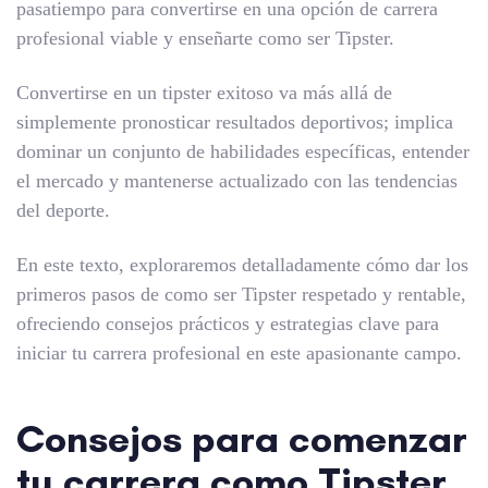
pasatiempo para convertirse en una opción de carrera
profesional viable y enseñarte como ser Tipster.
Convertirse en un tipster exitoso va más allá de
simplemente pronosticar resultados deportivos; implica
dominar un conjunto de habilidades específicas, entender
el mercado y mantenerse actualizado con las tendencias
del deporte.
En este texto, exploraremos detalladamente cómo dar los
primeros pasos de como ser Tipster respetado y rentable,
ofreciendo consejos prácticos y estrategias clave para
iniciar tu carrera profesional en este apasionante campo.
Consejos para comenzar
tu carrera como Tipster