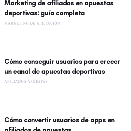
Marketing de afiliados en apuestas
deportivas: guía completa
MARKETING DE AFILIACIÓN
Cómo conseguir usuarios para crecer
un canal de apuestas deportivas
AFILIADOS APUESTAS
Cómo convertir usuarios de apps en
afiliados de apuestas