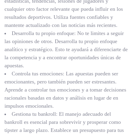
estadísticas, tendencias, lesiones de jugadores y
cualquier otro factor relevante que pueda influir en los
resultados deportivos. Utiliza fuentes confiables y
mantente actualizado con las noticias más recientes.
Desarrolla tu propio enfoque: No te limites a seguir
las opiniones de otros. Desarrolla tu propio enfoque
analítico y estratégico. Esto te ayudará a diferenciarte de
la competencia y a encontrar oportunidades únicas de
apuestas.
Controla tus emociones: Las apuestas pueden ser
emocionantes, pero también pueden ser estresantes.
Aprende a controlar tus emociones y a tomar decisiones
racionales basadas en datos y análisis en lugar de en
impulsos emocionales.
Gestiona tu bankroll: El manejo adecuado del
bankroll es esencial para sobrevivir y prosperar como
tipster a largo plazo. Establece un presupuesto para tus