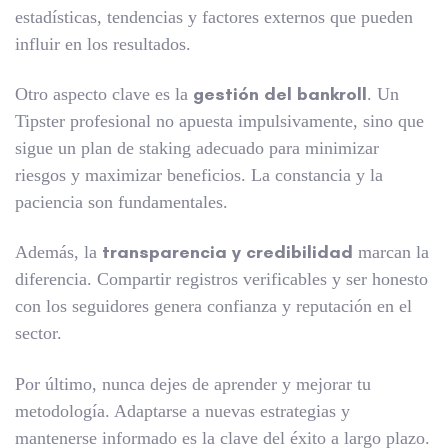
estadísticas, tendencias y factores externos que pueden
influir en los resultados.
gestión del bankroll
Otro aspecto clave es la
. Un
Tipster profesional no apuesta impulsivamente, sino que
sigue un plan de staking adecuado para minimizar
riesgos y maximizar beneficios. La constancia y la
paciencia son fundamentales.
transparencia y credibilidad
Además, la
marcan la
diferencia. Compartir registros verificables y ser honesto
con los seguidores genera confianza y reputación en el
sector.
Por último, nunca dejes de aprender y mejorar tu
metodología. Adaptarse a nuevas estrategias y
mantenerse informado es la clave del éxito a largo plazo.