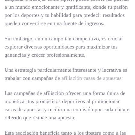
a un mundo emocionante y gratificante, donde tu pasión
por los deportes y tu habilidad para predecir resultados
pueden convertirse en una fuente de ingresos.
Sin embargo, en un campo tan competitivo, es crucial
explorar diversas oportunidades para maximizar tus
ganancias y crecer profesionalmente.
Una estrategia particularmente interesante y lucrativa es
trabajar con campañas de
afiliación casas de apuestas
Las campañas de afiliación ofrecen una forma única de
monetizar tus pronósticos deportivos al promocionar
casas de apuestas y recibir una comisión por cada cliente
referido que realice una apuesta.
Esta asociación beneficia tanto a los tipsters como a las