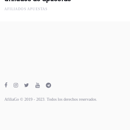
AFILIADOS APUESTAS
AfiliaGo © 2019 - 2023. Todos los derechos reservados.