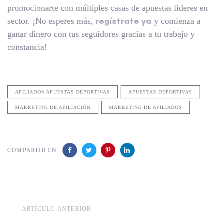
promocionarte con múltiples casas de apuestas lideres en
regístrate ya
sector. ¡No esperes más,
y comienza a
ganar dinero con tus seguidores gracias a tu trabajo y
constancia!
AFILIADOS APUESTAS DEPORTIVAS
APUESTAS DEPORTIVAS
MARKETING DE AFILIACIÓN
MARKETING DE AFILIADOS
COMPARTIR EN
Artículo
ARTÍCULO ANTERIOR