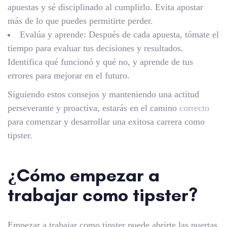
apuestas y sé disciplinado al cumplirlo. Evita apostar
más de lo que puedes permitirte perder.
Evalúa y aprende: Después de cada apuesta, tómate el
tiempo para evaluar tus decisiones y resultados.
Identifica qué funcionó y qué no, y aprende de tus
errores para mejorar en el futuro.
Siguiendo estos consejos y manteniendo una actitud
perseverante y proactiva, estarás en el camino
correcto
para comenzar y desarrollar una exitosa carrera como
tipster.
¿Cómo empezar a
trabajar como tipster?
Empezar a trabajar como tipster puede abrirte las puertas