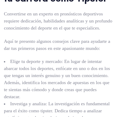
Convertirse en un experto en pronósticos deportivos
requiere dedicación, habilidades analíticas y un profundo
conocimiento del deporte en el que te especialices.
Aquí te presento algunos consejos clave para ayudarte a
dar tus primeros pasos en este apasionante mundo:
Elige tu deporte y mercado: En lugar de intentar
abarcar todos los deportes, enfócate en uno o dos en los
que tengas un interés genuino y un buen conocimiento.
Además, identifica los mercados de apuestas en los que
te sientas más cómodo y donde creas que puedes
destacar.
Investiga y analiza: La investigación es fundamental
para el éxito como tipster. Dedica tiempo a analizar