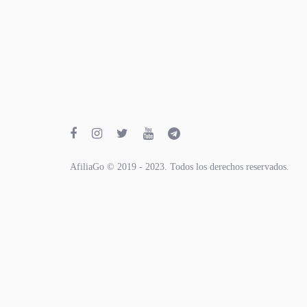
AfiliaGo © 2019 - 2023. Todos los derechos reservados.