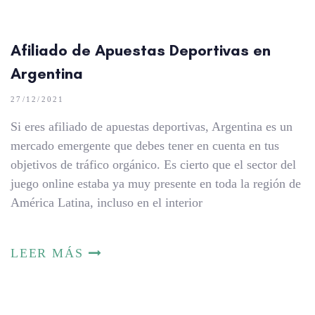
Afiliado de Apuestas Deportivas en
Argentina
27/12/2021
Si eres afiliado de apuestas deportivas, Argentina es un
mercado emergente que debes tener en cuenta en tus
objetivos de tráfico orgánico. Es cierto que el sector del
juego online estaba ya muy presente en toda la región de
América Latina, incluso en el interior
LEER MÁS