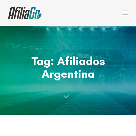
Skip
Skip
links
to
Togg
primary
navi
navigation
Skip
to
content
Tag: Afiliados
Argentina