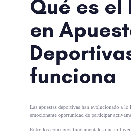
Qué es el
en Apuest
Deportiva
funciona
Las apuestas deportivas han evolucionado a lo l
emocionante oportunidad de participar activame
Entre los conceptos fundamentales que influyen