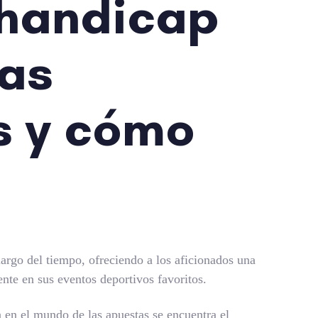
 handicap
as
s y cómo
argo del tiempo, ofreciendo a los aficionados una
nte en sus eventos deportivos favoritos.
 en el mundo de las apuestas se encuentra el