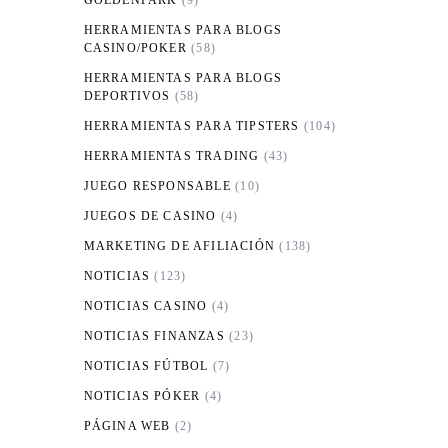
HERRAMIENTAS PARA BLOGS
CASINO/POKER
(58)
HERRAMIENTAS PARA BLOGS
DEPORTIVOS
(58)
HERRAMIENTAS PARA TIPSTERS
(104)
HERRAMIENTAS TRADING
(43)
JUEGO RESPONSABLE
(10)
JUEGOS DE CASINO
(4)
MARKETING DE AFILIACIÓN
(138)
NOTICIAS
(123)
NOTICIAS CASINO
(4)
NOTICIAS FINANZAS
(23)
NOTICIAS FÚTBOL
(7)
NOTICIAS PÓKER
(4)
PÁGINA WEB
(2)