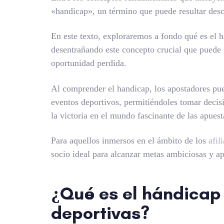
«handicap», un término que puede resultar desc
En este texto, exploraremos a fondo qué es el 
desentrañando este concepto crucial que puede 
oportunidad perdida.
Al comprender el handicap, los apostadores pue
eventos deportivos, permitiéndoles tomar decis
la victoria en el mundo fascinante de las apuest
Para aquellos inmersos en el ámbito de los
afil
socio ideal para alcanzar metas ambiciosas y 
¿Qué es el hándicap
deportivas?