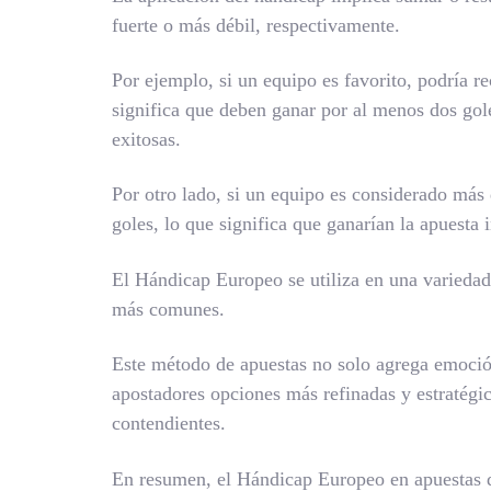
fuerte o más débil, respectivamente.
Por ejemplo, si un equipo es favorito, podría r
significa que deben ganar por al menos dos gole
exitosas.
Por otro lado, si un equipo es considerado más 
goles, lo que significa que ganarían la apuesta 
El Hándicap Europeo se utiliza en una variedad 
más comunes.
Este método de apuestas no solo agrega emoción
apostadores opciones más refinadas y estratégica
contendientes.
En resumen, el Hándicap Europeo en apuestas de