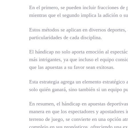
En el primero, se pueden incluir fracciones de 
mientras que el segundo implica la adición o su
Estos métodos se aplican en diversos deportes,
particularidades de cada disciplina.
El hándicap no solo aporta emoción al espectác
más intrigantes, ya que incluso el equipo cons
que las apuestas a su favor sean exitosas.
Esta estrategia agrega un elemento estratégico 
solo quién ganará, sino también si un equipo p
En resumen, el hándicap en apuestas deportivas
manera en que los espectadores y apostadores in
terreno de juego, se convierte en una opción at
complejo en sus pronósticos, ofreciendo una e