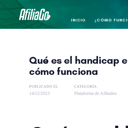
Skip
Skip
links
to
primary
INICIO
¿CÓMO FUNCI
navigation
Skip
to
Mensaje
content
de
Qué es el handicap e
navegación
cómo funciona
PUBLICADO EL:
CATEGORÍA:
14/12/2023
Plataforma de Afiliados