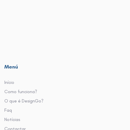
Menú
Início
Como funciona?
O que é DesignGo?
Faq
Notícias
Contactar