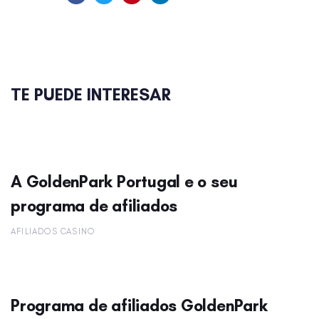
TE PUEDE INTERESAR
A GoldenPark Portugal e o seu
programa de afiliados
AFILIADOS CASINO
Programa de afiliados GoldenPark