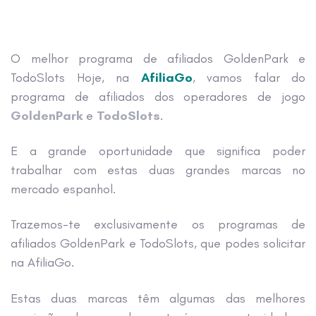
O melhor programa de afiliados GoldenPark e
TodoSlots Hoje, na
AfiliaGo
, vamos falar do
programa de afiliados dos operadores de jogo
GoldenPark
e
TodoSlots
.
E a grande oportunidade que significa poder
trabalhar com estas duas grandes marcas no
mercado espanhol.
Trazemos-te exclusivamente os programas de
afiliados GoldenPark e TodoSlots, que podes solicitar
na AfiliaGo.
Estas duas marcas têm algumas das melhores