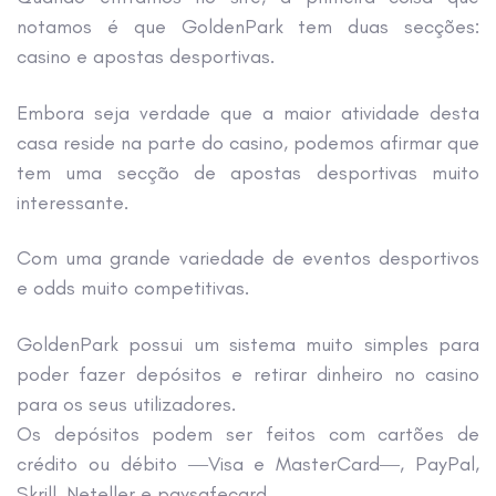
notamos é que GoldenPark tem duas secções:
casino e apostas desportivas.
Embora seja verdade que a maior atividade desta
casa reside na parte do casino, podemos afirmar que
tem uma secção de apostas desportivas muito
interessante.
Com uma grande variedade de eventos desportivos
e odds muito competitivas.
GoldenPark possui um sistema muito simples para
poder fazer depósitos e retirar dinheiro no casino
para os seus utilizadores.
Os depósitos podem ser feitos com cartões de
crédito ou débito ―Visa e MasterCard―, PayPal,
Skrill, Neteller e paysafecard.