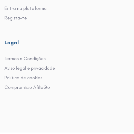
Entra na plataforma
Regista-te
Legal
Termos e Condições
Aviso legal e privacidade
Política de cookies
Compromisso AfiliaGo