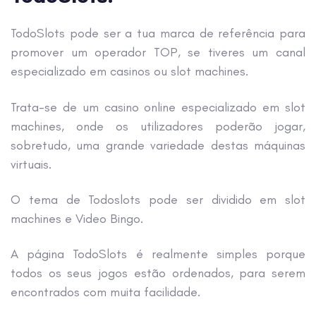
TodoSlots pode ser a tua marca de referência para
promover um operador TOP, se tiveres um canal
especializado em casinos ou slot machines.
Trata-se de um casino online especializado em slot
machines, onde os utilizadores poderão jogar,
sobretudo, uma grande variedade destas máquinas
virtuais.
O tema de Todoslots pode ser dividido em slot
machines e Video Bingo.
A página TodoSlots é realmente simples porque
todos os seus jogos estão ordenados, para serem
encontrados com muita facilidade.