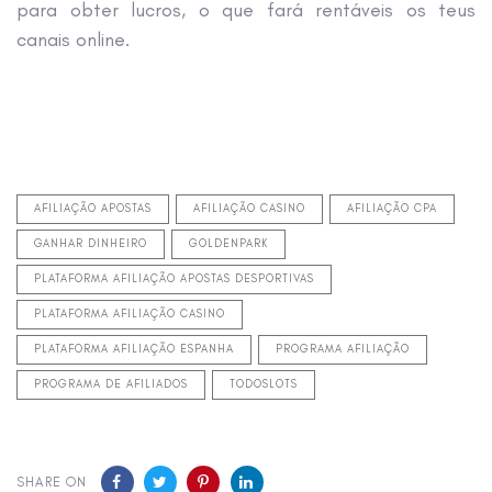
para obter lucros, o que fará rentáveis os teus
canais online.
AFILIAÇÃO APOSTAS
AFILIAÇÃO CASINO
AFILIAÇÃO CPA
GANHAR DINHEIRO
GOLDENPARK
PLATAFORMA AFILIAÇÃO APOSTAS DESPORTIVAS
PLATAFORMA AFILIAÇÃO CASINO
PLATAFORMA AFILIAÇÃO ESPANHA
PROGRAMA AFILIAÇÃO
PROGRAMA DE AFILIADOS
TODOSLOTS
SHARE ON