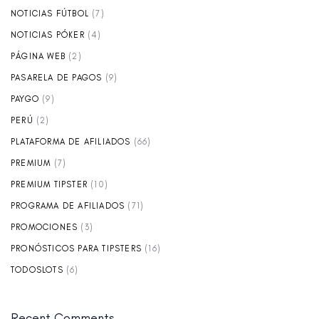
NOTICIAS FÚTBOL
(7)
NOTICIAS PÓKER
(4)
PÁGINA WEB
(2)
PASARELA DE PAGOS
(9)
PAYGO
(9)
PERÚ
(2)
PLATAFORMA DE AFILIADOS
(66)
PREMIUM
(7)
PREMIUM TIPSTER
(10)
PROGRAMA DE AFILIADOS
(71)
PROMOCIONES
(3)
PRONÓSTICOS PARA TIPSTERS
(16)
TODOSLOTS
(6)
Recent Comments