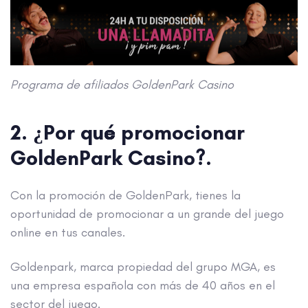
Programa de afiliados GoldenPark Casino
2. ¿Por qué promocionar
GoldenPark Casino?.
Con la promoción de GoldenPark, tienes la
oportunidad de promocionar a un grande del juego
online en tus canales.
Goldenpark, marca propiedad del grupo MGA, es
una empresa española con más de 40 años en el
sector del juego.