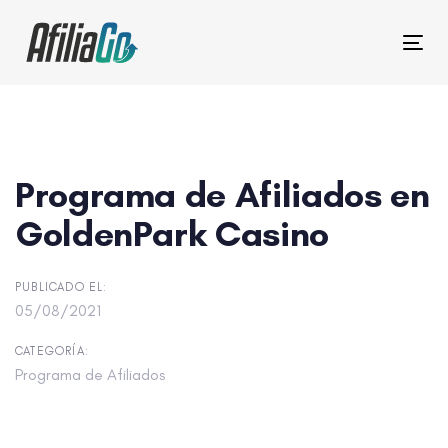
Skip
Skip
links
to
Togg
primary
navi
navigation
Skip
Mensaje
to
de
content
Programa de Afiliados en
navegación
GoldenPark Casino
PUBLICADO EL:
05/08/2021
CATEGORÍA:
Programa de Afiliados