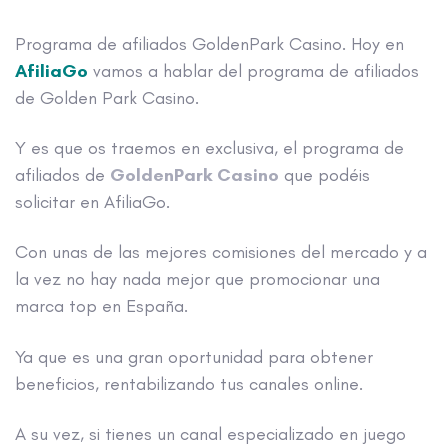
Programa de afiliados GoldenPark Casino. Hoy en
AfiliaGo
vamos a hablar del programa de afiliados
de Golden Park Casino.
Y es que os traemos en exclusiva, el programa de
afiliados de
GoldenPark Casino
que podéis
solicitar en AfiliaGo.
Con unas de las mejores comisiones del mercado y a
la vez no hay nada mejor que promocionar una
marca top en España.
Ya que es una gran oportunidad para obtener
beneficios, rentabilizando tus canales online.
A su vez, si tienes un canal especializado en juego