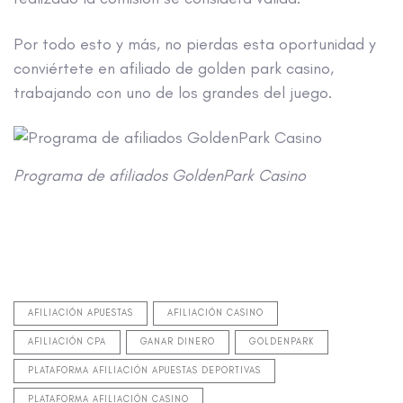
Por todo esto y más, no pierdas esta oportunidad y
conviértete en afiliado de golden park casino,
trabajando con uno de los grandes del juego.
Programa de afiliados GoldenPark Casino
AFILIACIÓN APUESTAS
AFILIACIÓN CASINO
AFILIACIÓN CPA
GANAR DINERO
GOLDENPARK
PLATAFORMA AFILIACIÓN APUESTAS DEPORTIVAS
PLATAFORMA AFILIACIÓN CASINO