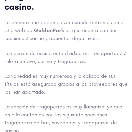
casino.
Lo primero que podemos ver cuando entramos en el
sitio web de
GoldenPark
es que cuenta con dos
secciones: casino y apuestas deportivas.
La sección de casino está dividida en tres apartados:
ruleta en vivo, casino y tragaperras.
La variedad es muy numerosa y la calidad de sus
títulos está asegurada gracias a los proveedores que
los han aportado.
La sección de tragaperras es muy llamativa, ya que
en ella contamos con las siguiente secciones:
tragaperras de bar, novedades y tragaperras de
casino.