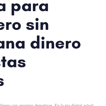
a para
ro sin
gana dinero
tas
s
dinero con apuestas deportivas. En la era digital actual,