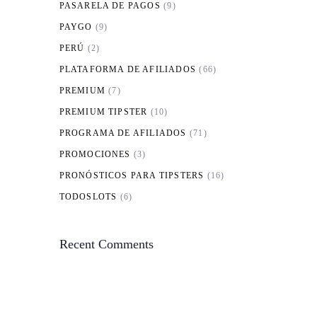
PASARELA DE PAGOS
(9)
PAYGO
(9)
PERÚ
(2)
PLATAFORMA DE AFILIADOS
(66)
PREMIUM
(7)
PREMIUM TIPSTER
(10)
PROGRAMA DE AFILIADOS
(71)
PROMOCIONES
(3)
PRONÓSTICOS PARA TIPSTERS
(16)
TODOSLOTS
(6)
Recent Comments