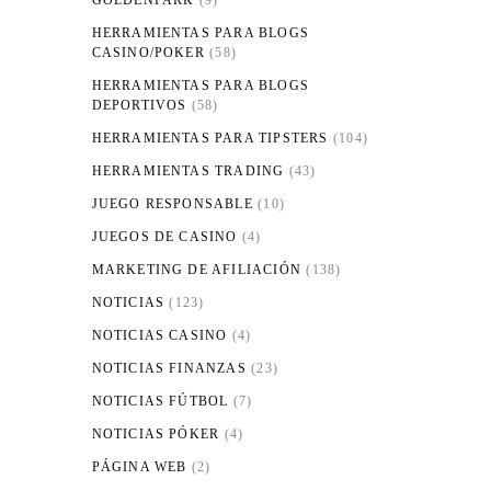
HERRAMIENTAS PARA BLOGS
CASINO/POKER
(58)
HERRAMIENTAS PARA BLOGS
DEPORTIVOS
(58)
HERRAMIENTAS PARA TIPSTERS
(104)
HERRAMIENTAS TRADING
(43)
JUEGO RESPONSABLE
(10)
JUEGOS DE CASINO
(4)
MARKETING DE AFILIACIÓN
(138)
NOTICIAS
(123)
NOTICIAS CASINO
(4)
NOTICIAS FINANZAS
(23)
NOTICIAS FÚTBOL
(7)
NOTICIAS PÓKER
(4)
PÁGINA WEB
(2)