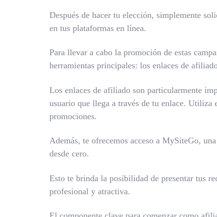
Después de hacer tu elección, simplemente solic
en tus plataformas en línea.
Para llevar a cabo la promoción de estas campa
herramientas principales: los enlaces de afilia
Los enlaces de afiliado son particularmente imp
usuario que llega a través de tu enlace. Utiliza
promociones.
Además, te ofrecemos acceso a MySiteGo, una h
desde cero.
Esto te brinda la posibilidad de presentar tus
profesional y atractiva.
El componente clave para comenzar como afiliad