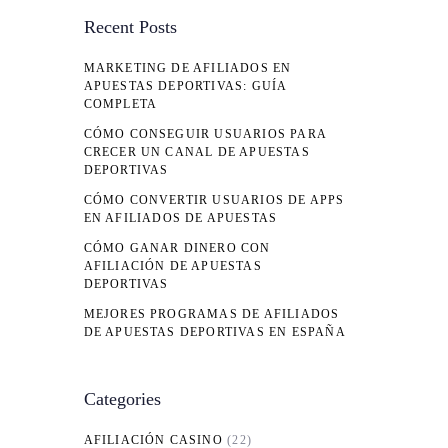
Recent Posts
MARKETING DE AFILIADOS EN
APUESTAS DEPORTIVAS: GUÍA
COMPLETA
CÓMO CONSEGUIR USUARIOS PARA
CRECER UN CANAL DE APUESTAS
DEPORTIVAS
CÓMO CONVERTIR USUARIOS DE APPS
EN AFILIADOS DE APUESTAS
CÓMO GANAR DINERO CON
AFILIACIÓN DE APUESTAS
DEPORTIVAS
MEJORES PROGRAMAS DE AFILIADOS
DE APUESTAS DEPORTIVAS EN ESPAÑA
Categories
AFILIACIÓN CASINO
(22)