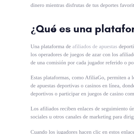
dinero mientras disfrutas de tus deportes favori
¿Qué es una platafo
Una plataforma de
afiliados de apuestas
deporti
los operadores de juegos de azar con los afilia
de una comisión por cada jugador referido o po
Estas plataformas, como AfiliaGo, permiten a los 
de apuestas deportivas o casinos en línea, dond
deportivos o participar en juegos de casino co
Los afiliados reciben enlaces de seguimiento ún
sociales u otros canales de marketing para dirigi
Cuando los jugadores hacen clic en estos enlaces