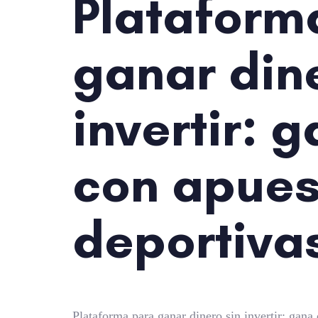
Plataform
ganar dine
invertir: 
con apues
deportiva
Plataforma para ganar dinero sin invertir: gana 