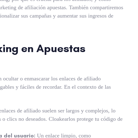
marketing de afiliación apuestas. También compartiremos
ionalizar sus campañas y aumentar sus ingresos de
aking en Apuestas
 ocultar o enmascarar los enlaces de afiliado
bles y fáciles de recordar. En el contexto de las
nlaces de afiliado suelen ser largos y complejos, lo
 o clics no deseados. Cloakearlos protege tu código de
a del usuario:
Un enlace limpio, como