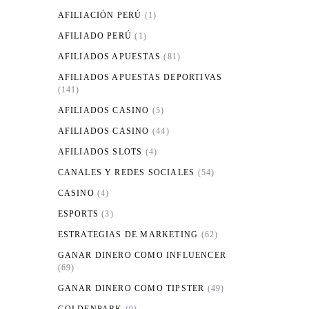
AFILIACIÓN PERÚ
(1)
AFILIADO PERÚ
(1)
AFILIADOS APUESTAS
(81)
AFILIADOS APUESTAS DEPORTIVAS
(141)
AFILIADOS CASINO
(5)
AFILIADOS CASINO
(44)
AFILIADOS SLOTS
(4)
CANALES Y REDES SOCIALES
(54)
CASINO
(4)
ESPORTS
(3)
ESTRATEGIAS DE MARKETING
(62)
GANAR DINERO COMO INFLUENCER
(69)
GANAR DINERO COMO TIPSTER
(49)
GOLDENPARK
(9)