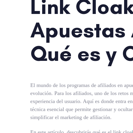
Link Cloa
Apuestas 
Qué es y 
El mundo de los programas de afiliados en apue
evolución. Para los afiliados, uno de los retos 
experiencia del usuario. Aquí es donde entra e
técnica esencial que permite gestionar y oculta
simplificar el marketing de afiliación.
En este artículo, descubrirás qué es el link cloa