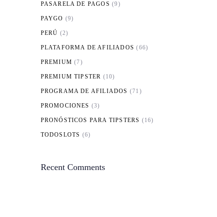
PASARELA DE PAGOS
(9)
PAYGO
(9)
PERÚ
(2)
PLATAFORMA DE AFILIADOS
(66)
PREMIUM
(7)
PREMIUM TIPSTER
(10)
PROGRAMA DE AFILIADOS
(71)
PROMOCIONES
(3)
PRONÓSTICOS PARA TIPSTERS
(16)
TODOSLOTS
(6)
Recent Comments