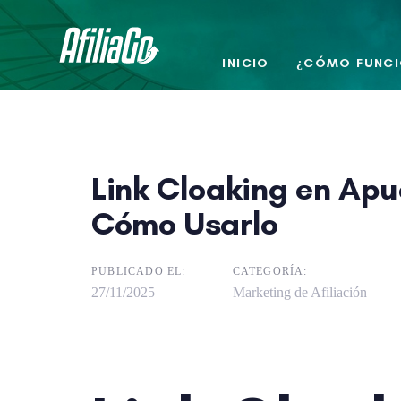
Skip
Skip
links
to
primary
INICIO
¿CÓMO FUNCI
navigation
Skip
to
Mensaje
content
de
Link Cloaking en Apu
navegación
Cómo Usarlo
PUBLICADO EL:
CATEGORÍA:
27/11/2025
Marketing de Afiliación