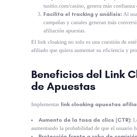
tusitio.com/casino
, genera más confianza 
Facilita el tracking y análisis:
Al usa
campañas y canales generan más conversio
afiliación apuestas.
El link cloaking no solo es una cuestión de esté
afiliado que quiera aumentar su eficiencia y pr
Beneficios del Link 
de Apuestas
link cloaking apuestas afili
Implementar
Aumento de la tasa de clics (CTR):
Lo
aumentando la probabilidad de que el usuario h
Protección frente a robo de comisión