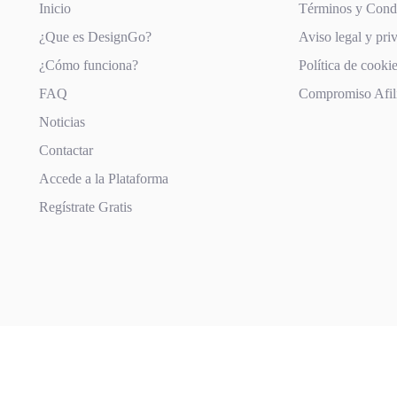
Inicio
Términos y Cond
¿Que es DesignGo?
Aviso legal y pri
¿Cómo funciona?
Política de cooki
FAQ
Compromiso Afil
Noticias
Contactar
Accede a la Plataforma
Regístrate Gratis