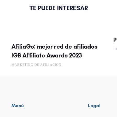
TE PUEDE INTERESAR
P
AfiliaGo: mejor red de afiliados
H
IGB Affiliate Awards 2023
MARKETING DE AFILIACIÓN
Menú
Legal