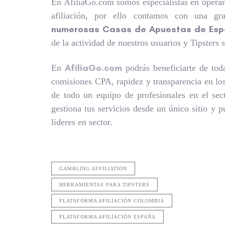
En AfiliaGo.com somos especialistas en operar
afiliación, por ello contamos con una g
numerosas Casas de Apuestas de Esp
de la actividad de nuestros usuarios y Tipsters s
AfiliaGo.com
En
podrás beneficiarte de tod
comisiones CPA, rapidez y transparencia en los 
de todo un equipo de profesionales en el se
gestiona tus servicios desde un único sitio y 
lideres en sector.
GAMBLING AFFILIATION
HERRAMIENTAS PARA TIPSTERS
PLATAFORMA AFILIACIÓN COLOMBIA
PLATAFORMA AFILIACIÓN ESPAÑA