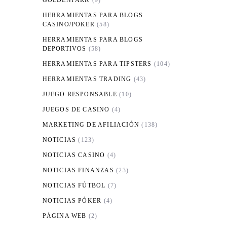
HERRAMIENTAS PARA BLOGS
CASINO/POKER
(58)
HERRAMIENTAS PARA BLOGS
DEPORTIVOS
(58)
HERRAMIENTAS PARA TIPSTERS
(104)
HERRAMIENTAS TRADING
(43)
JUEGO RESPONSABLE
(10)
JUEGOS DE CASINO
(4)
MARKETING DE AFILIACIÓN
(138)
NOTICIAS
(123)
NOTICIAS CASINO
(4)
NOTICIAS FINANZAS
(23)
NOTICIAS FÚTBOL
(7)
NOTICIAS PÓKER
(4)
PÁGINA WEB
(2)