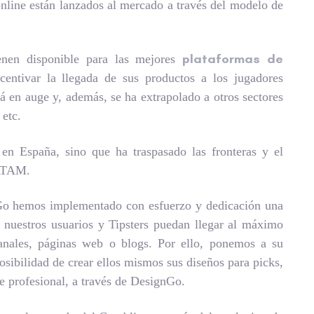
nline están lanzados al mercado a través del modelo de
plataformas de
enen disponible para las mejores
entivar la llegada de sus productos a los jugadores
stá en auge y, además, se ha extrapolado a otros sectores
 etc.
n España, sino que ha traspasado las fronteras y el
LATAM.
iaGo hemos implementado con esfuerzo y dedicación una
 nuestros usuarios y Tipsters puedan llegar al máximo
canales, páginas web o blogs. Por ello, ponemos a su
osibilidad de crear ellos mismos sus diseños para picks,
e profesional, a través de DesignGo.