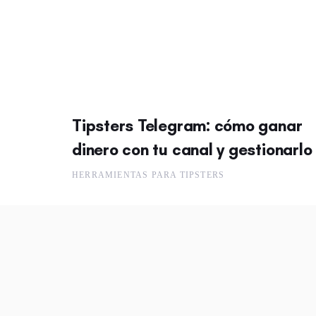
Tipsters Telegram: cómo ganar
dinero con tu canal y gestionarlo
HERRAMIENTAS PARA TIPSTERS