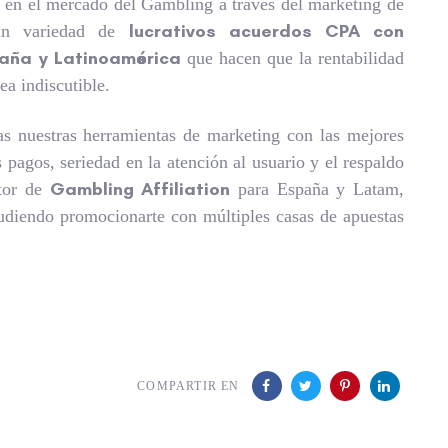
 en el mercado del Gambling a través del marketing de
lucrativos acuerdos CPA con
ran variedad de
aña y Latinoamérica
que hacen que la rentabilidad
ea indiscutible.
as nuestras herramientas de marketing con las mejores
pagos, seriedad en la atención al usuario y el respaldo
Gambling Affiliation
ctor de
para España y Latam,
pudiendo promocionarte con múltiples casas de apuestas
COMPARTIR EN