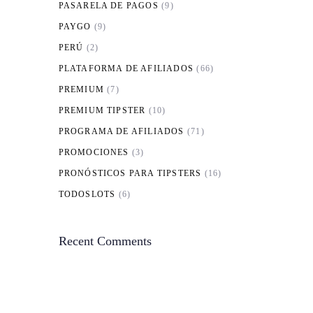
PASARELA DE PAGOS
(9)
PAYGO
(9)
PERÚ
(2)
PLATAFORMA DE AFILIADOS
(66)
PREMIUM
(7)
PREMIUM TIPSTER
(10)
PROGRAMA DE AFILIADOS
(71)
PROMOCIONES
(3)
PRONÓSTICOS PARA TIPSTERS
(16)
TODOSLOTS
(6)
Recent Comments