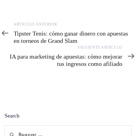
Artículo
ARTÍCULO ANTERIOR
Anterior
Tipster Tenis: cómo ganar dinero con apuestas
en torneos de Grand Slam
Siguiente
SIGUIENTE ARTÍCULO
Artículo
IA para marketing de apuestas: cómo mejorar
tus ingresos como afiliado
Search
Buscar: