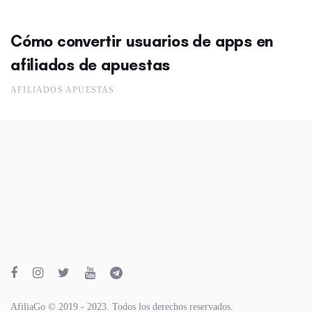
Cómo convertir usuarios de apps en
afiliados de apuestas
AFILIADOS APUESTAS
AfiliaGo © 2019 - 2023. Todos los derechos reservados.