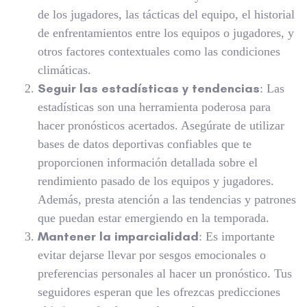
de los jugadores, las tácticas del equipo, el historial
de enfrentamientos entre los equipos o jugadores, y
otros factores contextuales como las condiciones
climáticas.
Seguir las estadísticas y tendencias
: Las
estadísticas son una herramienta poderosa para
hacer pronósticos acertados. Asegúrate de utilizar
bases de datos deportivas confiables que te
proporcionen información detallada sobre el
rendimiento pasado de los equipos y jugadores.
Además, presta atención a las tendencias y patrones
que puedan estar emergiendo en la temporada.
Mantener la imparcialidad
: Es importante
evitar dejarse llevar por sesgos emocionales o
preferencias personales al hacer un pronóstico. Tus
seguidores esperan que les ofrezcas predicciones