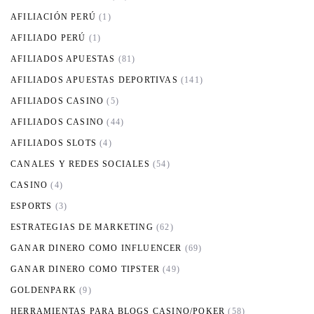
AFILIACIÓN PERÚ
(1)
AFILIADO PERÚ
(1)
AFILIADOS APUESTAS
(81)
AFILIADOS APUESTAS DEPORTIVAS
(141)
AFILIADOS CASINO
(5)
AFILIADOS CASINO
(44)
AFILIADOS SLOTS
(4)
CANALES Y REDES SOCIALES
(54)
CASINO
(4)
ESPORTS
(3)
ESTRATEGIAS DE MARKETING
(62)
GANAR DINERO COMO INFLUENCER
(69)
GANAR DINERO COMO TIPSTER
(49)
GOLDENPARK
(9)
HERRAMIENTAS PARA BLOGS CASINO/POKER
(58)