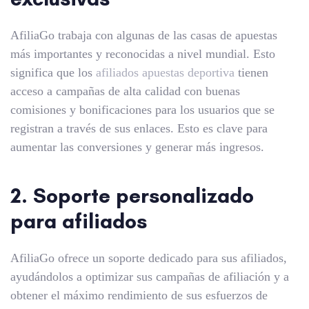
AfiliaGo trabaja con algunas de las casas de apuestas
más importantes y reconocidas a nivel mundial. Esto
significa que los
afiliados apuestas deportiva
tienen
acceso a campañas de alta calidad con buenas
comisiones y bonificaciones para los usuarios que se
registran a través de sus enlaces. Esto es clave para
aumentar las conversiones y generar más ingresos.
2. Soporte personalizado
para afiliados
AfiliaGo ofrece un soporte dedicado para sus afiliados,
ayudándolos a optimizar sus campañas de afiliación y a
obtener el máximo rendimiento de sus esfuerzos de