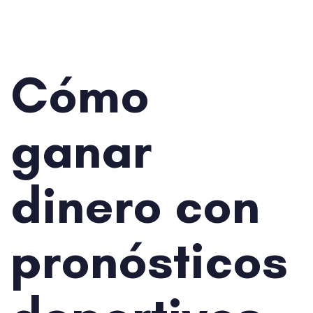
Cómo
ganar
dinero con
pronósticos