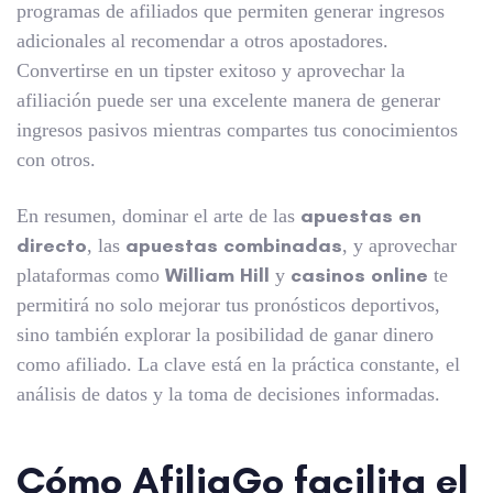
programas de afiliados que permiten generar ingresos
adicionales al recomendar a otros apostadores.
Convertirse en un tipster exitoso y aprovechar la
afiliación puede ser una excelente manera de generar
ingresos pasivos mientras compartes tus conocimientos
con otros.
apuestas en
En resumen, dominar el arte de las
directo
apuestas combinadas
, las
, y aprovechar
William Hill
casinos online
plataformas como
y
te
permitirá no solo mejorar tus pronósticos deportivos,
sino también explorar la posibilidad de ganar dinero
como afiliado. La clave está en la práctica constante, el
análisis de datos y la toma de decisiones informadas.
Cómo AfiliaGo facilita el