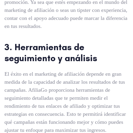
promoción. Ya sea que estés empezando en el mundo del
marketing de afiliación o seas un tipster con experiencia,
contar con el apoyo adecuado puede marcar la diferencia
en tus resultados.
3. Herramientas de
seguimiento y análisis
El éxito en el marketing de afiliación depende en gran
medida de la capacidad de analizar los resultados de tus
campañas. AfiliaGo proporciona herramientas de
seguimiento detalladas que te permiten medir el
rendimiento de tus enlaces de afiliado y optimizar tus
estrategias en consecuencia. Esto te permitirá identificar
qué campañas están funcionando mejor y cómo puedes
ajustar tu enfoque para maximizar tus ingresos.