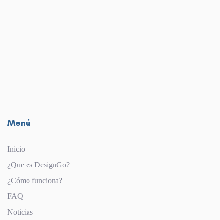
Menú
Inicio
¿Que es DesignGo?
¿Cómo funciona?
FAQ
Noticias