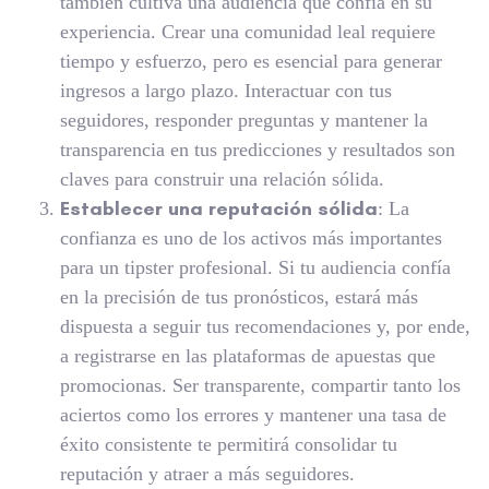
también cultiva una audiencia que confía en su
experiencia. Crear una comunidad leal requiere
tiempo y esfuerzo, pero es esencial para generar
ingresos a largo plazo. Interactuar con tus
seguidores, responder preguntas y mantener la
transparencia en tus predicciones y resultados son
claves para construir una relación sólida.
Establecer una reputación sólida
: La
confianza es uno de los activos más importantes
para un tipster profesional. Si tu audiencia confía
en la precisión de tus pronósticos, estará más
dispuesta a seguir tus recomendaciones y, por ende,
a registrarse en las plataformas de apuestas que
promocionas. Ser transparente, compartir tanto los
aciertos como los errores y mantener una tasa de
éxito consistente te permitirá consolidar tu
reputación y atraer a más seguidores.