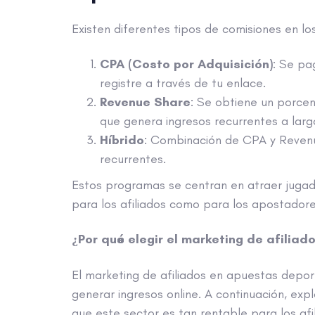
Existen diferentes tipos de comisiones en l
CPA (Costo por Adquisición)
: Se pa
registre a través de tu enlace.
Revenue Share
: Se obtiene un porcen
que genera ingresos recurrentes a larg
Híbrido
: Combinación de CPA y Revenue
recurrentes.
Estos programas se centran en atraer jugado
para los afiliados como para los apostador
¿Por qué elegir el marketing de afilia
El marketing de afiliados en apuestas depor
generar ingresos online. A continuación, exp
que este sector es tan rentable para los afi