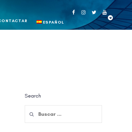
CONTACTAR
ESPAÑOL
Search
Buscar: