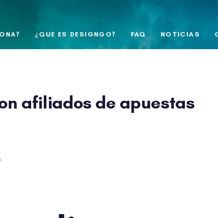
ONA?
¿QUE ES DESIGNGO?
FAQ
NOTICIAS
on afiliados de apuestas
s