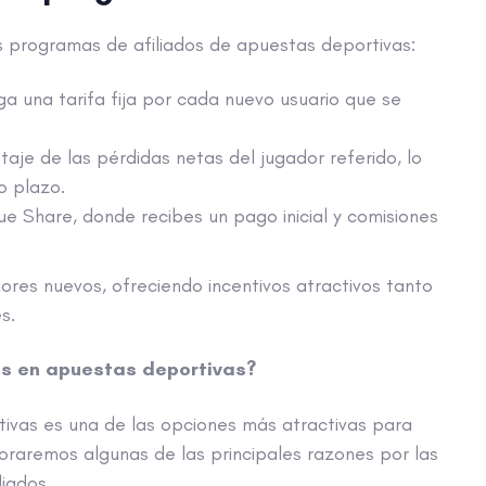
os programas de afiliados de apuestas deportivas:
ga una tarifa fija por cada nuevo usuario que se
taje de las pérdidas netas del jugador referido, lo
o plazo.
 Share, donde recibes un pago inicial y comisiones
res nuevos, ofreciendo incentivos atractivos tanto
es.
dos en apuestas deportivas?
tivas es una de las opciones más atractivas para
loraremos algunas de las principales razones por las
liados.