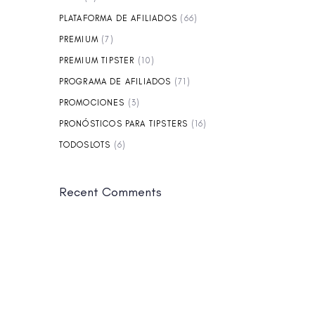
PLATAFORMA DE AFILIADOS
(66)
PREMIUM
(7)
PREMIUM TIPSTER
(10)
PROGRAMA DE AFILIADOS
(71)
PROMOCIONES
(3)
PRONÓSTICOS PARA TIPSTERS
(16)
TODOSLOTS
(6)
Recent Comments