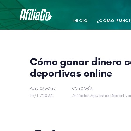
Skip
Skip
links
to
primary
INICIO
¿CÓMO FUNCI
navigation
Skip
to
Mensaje
content
de
Cómo ganar dinero c
navegación
deportivas online
PUBLICADO EL:
CATEGORÍA:
15/11/2024
Afiliados Apuestas Deportiva