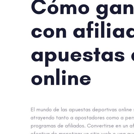
Cómo gan
con afilia
apuestas 
online
El mundo de las apuestas deportivas online
atrayendo tanto a apostadores como a pers
programas de afiliados. Convertirse en un a
efectiva de monetizar un sitio web o una aud