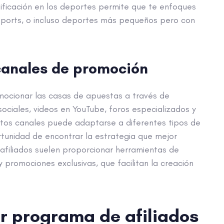
ificación en los deportes permite que te enfoques
eSports, o incluso deportes más pequeños pero con
 canales de promoción
omocionar las casas de apuestas a través de
sociales, videos en YouTube, foros especializados y
stos canales puede adaptarse a diferentes tipos de
ortunidad de encontrar la estrategia que mejor
afiliados suelen proporcionar herramientas de
 promociones exclusivas, que facilitan la creación
r programa de afiliados