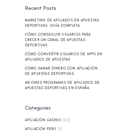
Recent Posts
MARKETING DE AFILIADOS EN APUESTAS
DEPORTIVAS: GUÍA COMPLETA
CÓMO CONSEGUIR USUARIOS PARA
CRECER UN CANAL DE APUESTAS
DEPORTIVAS
CÓMO CONVERTIR USUARIOS DE APPS EN
AFILIADOS DE APUESTAS
CÓMO GANAR DINERO CON AFILIACIÓN
DE APUESTAS DEPORTIVAS
MEJORES PROGRAMAS DE AFILIADOS DE
APUESTAS DEPORTIVAS EN ESPAÑA
Categories
AFILIACIÓN CASINO
(22)
AFILIACIÓN PERÚ
(1)