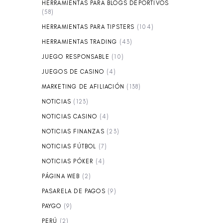
HERRAMIENTAS PARA BLOGS DEPORTIVOS
(58)
HERRAMIENTAS PARA TIPSTERS
(104)
HERRAMIENTAS TRADING
(43)
JUEGO RESPONSABLE
(10)
JUEGOS DE CASINO
(4)
MARKETING DE AFILIACIÓN
(138)
NOTICIAS
(123)
NOTICIAS CASINO
(4)
NOTICIAS FINANZAS
(23)
NOTICIAS FÚTBOL
(7)
NOTICIAS PÓKER
(4)
PÁGINA WEB
(2)
PASARELA DE PAGOS
(9)
PAYGO
(9)
PERÚ
(2)