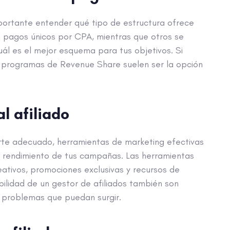
mportante entender qué tipo de estructura ofrece
pagos únicos por CPA, mientras que otros se
uál es el mejor esquema para tus objetivos. Si
os programas de Revenue Share suelen ser la opción
l afiliado
rte adecuado, herramientas de marketing efectivas
l rendimiento de tus campañas. Las herramientas
eativos, promociones exclusivas y recursos de
ibilidad de un gestor de afiliados también son
o problemas que puedan surgir.