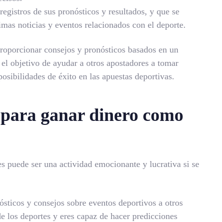
egistros de sus pronósticos y resultados, y que se
imas noticias y eventos relacionados con el deporte.
 proporcionar consejos y pronósticos basados en un
 el objetivo de ayudar a otros apostadores a tomar
sibilidades de éxito en las apuestas deportivas.
s para ganar dinero como
s puede ser una actividad emocionante y lucrativa si se
ósticos y consejos sobre eventos deportivos a otros
e los deportes y eres capaz de hacer predicciones