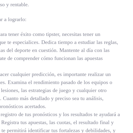
so y rentable.
 a lograrlo:
ara tener éxito como tipster, necesitas tener un
e te especialices. Dedica tiempo a estudiar las reglas,
ias del deporte en cuestión. Mantente al día con las
úrate de comprender cómo funcionan las apuestas
acer cualquier predicción, es importante realizar un
ntes. Examina el rendimiento pasado de los equipos o
 lesiones, las estrategias de juego y cualquier otro
. Cuanto más detallado y preciso sea tu análisis,
pronósticos acertados.
registro de tus pronósticos y los resultados te ayudará a
egistra tus apuestas, las cuotas, el resultado final y
te permitirá identificar tus fortalezas y debilidades, y