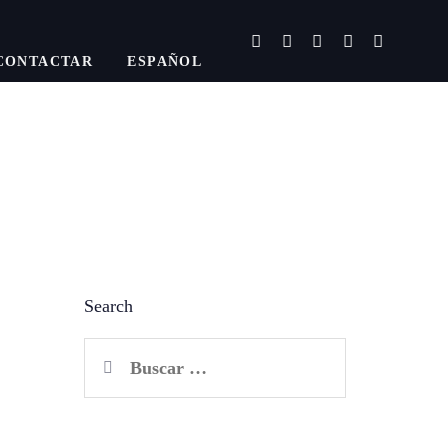
CONTACTAR
ESPAÑOL
Search
Buscar: