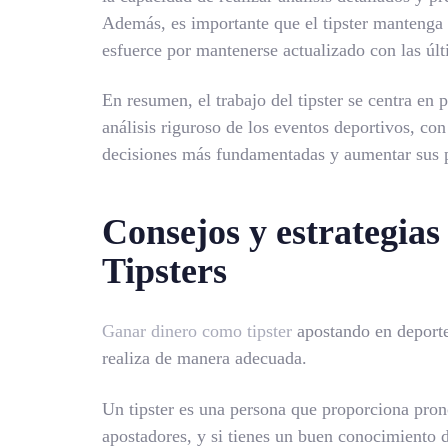
Además, es importante que el tipster mantenga r
esfuerce por mantenerse actualizado con las últ
En resumen, el trabajo del tipster se centra en
análisis riguroso de los eventos deportivos, con
decisiones más fundamentadas y aumentar sus po
Consejos y estrategia
Tipsters
Ganar dinero como tipster
apostando en deporte
realiza de manera adecuada.
Un tipster es una persona que proporciona pron
apostadores, y si tienes un buen conocimiento d