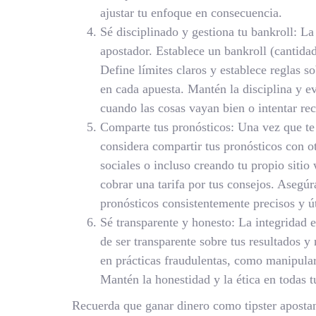
ajustar tu enfoque en consecuencia.
Sé disciplinado y gestiona tu bankroll: La
apostador. Establece un bankroll (cantidad
Define límites claros y establece reglas so
en cada apuesta. Mantén la disciplina y ev
cuando las cosas vayan bien o intentar re
Comparte tus pronósticos: Una vez que te 
considera compartir tus pronósticos con ot
sociales o incluso creando tu propio sitio
cobrar una tarifa por tus consejos. Asegúr
pronósticos consistentemente precisos y út
Sé transparente y honesto: La integridad 
de ser transparente sobre tus resultados 
en prácticas fraudulentas, como manipular
Mantén la honestidad y la ética en todas 
Recuerda que ganar dinero como tipster apostan