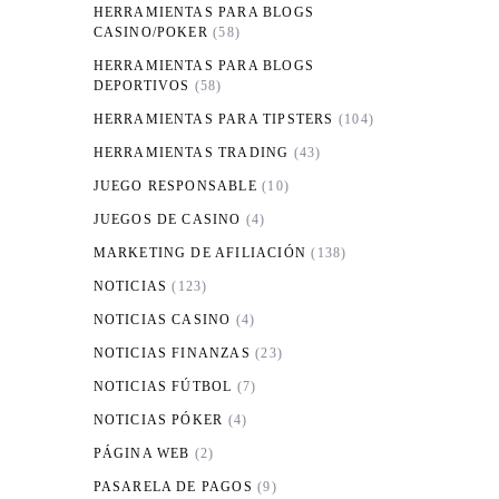
HERRAMIENTAS PARA BLOGS
CASINO/POKER
(58)
HERRAMIENTAS PARA BLOGS
DEPORTIVOS
(58)
HERRAMIENTAS PARA TIPSTERS
(104)
HERRAMIENTAS TRADING
(43)
JUEGO RESPONSABLE
(10)
JUEGOS DE CASINO
(4)
MARKETING DE AFILIACIÓN
(138)
NOTICIAS
(123)
NOTICIAS CASINO
(4)
NOTICIAS FINANZAS
(23)
NOTICIAS FÚTBOL
(7)
NOTICIAS PÓKER
(4)
PÁGINA WEB
(2)
PASARELA DE PAGOS
(9)