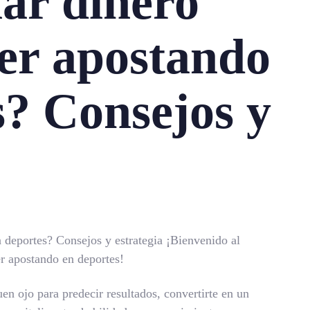
ar dinero
er apostando
s? Consejos y
deportes? Consejos y estrategia ¡Bienvenido al
r apostando en deportes!
en ojo para predecir resultados, convertirte en un