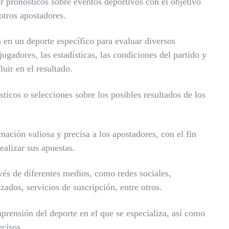
cer pronósticos sobre eventos deportivos con el objetivo
otros apostadores.
a en un deporte específico para evaluar diversos
ugadores, las estadísticas, las condiciones del partido y
uir en el resultado.
sticos o selecciones sobre los posibles resultados de los
rmación valiosa y precisa a los apostadores, con el fin
ealizar sus apuestas.
avés de diferentes medios, como redes sociales,
zados, servicios de suscripción, entre otros.
mprensión del deporte en el que se especializa, así como
ecisos.