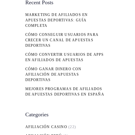
Recent Posts
MARKETING DE AFILIADOS EN
APUESTAS DEPORTIVAS: GUÍA
COMPLETA
CÓMO CONSEGUIR USUARIOS PARA
CRECER UN CANAL DE APUESTAS
DEPORTIVAS
CÓMO CONVERTIR USUARIOS DE APPS
EN AFILIADOS DE APUESTAS
CÓMO GANAR DINERO CON
AFILIACIÓN DE APUESTAS
DEPORTIVAS
MEJORES PROGRAMAS DE AFILIADOS
DE APUESTAS DEPORTIVAS EN ESPAÑA
Categories
AFILIACIÓN CASINO
(22)