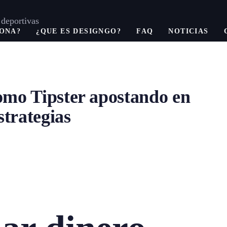
ONA?
¿QUE ES DESIGNGO?
FAQ
NOTICIAS
mo Tipster apostando en
strategias