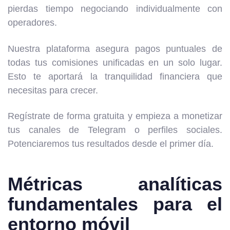
pierdas tiempo negociando individualmente con
operadores.
Nuestra plataforma asegura pagos puntuales de
todas tus comisiones unificadas en un solo lugar.
Esto te aportará la tranquilidad financiera que
necesitas para crecer.
Regístrate de forma gratuita y empieza a monetizar
tus canales de Telegram o perfiles sociales.
Potenciaremos tus resultados desde el primer día.
Métricas analíticas
fundamentales para el
entorno móvil