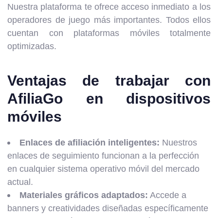
Nuestra plataforma te ofrece acceso inmediato a los
operadores de juego más importantes. Todos ellos
cuentan con plataformas móviles totalmente
optimizadas.
Ventajas de trabajar con
AfiliaGo en dispositivos
móviles
Enlaces de afiliación inteligentes:
Nuestros
enlaces de seguimiento funcionan a la perfección
en cualquier sistema operativo móvil del mercado
actual.
Materiales gráficos adaptados:
Accede a
banners y creatividades diseñadas específicamente