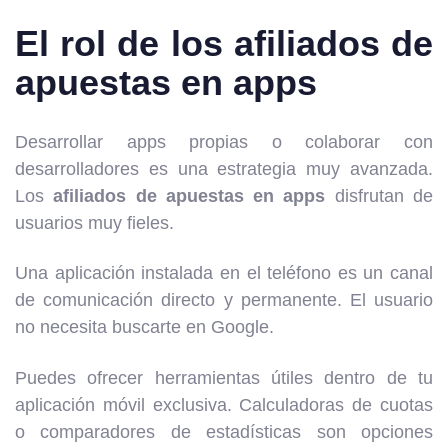
El rol de los afiliados de
apuestas en apps
Desarrollar apps propias o colaborar con
desarrolladores es una estrategia muy avanzada.
Los
afiliados de apuestas en apps
disfrutan de
usuarios muy fieles.
Una aplicación instalada en el teléfono es un canal
de comunicación directo y permanente. El usuario
no necesita buscarte en Google.
Puedes ofrecer herramientas útiles dentro de tu
aplicación móvil exclusiva. Calculadoras de cuotas
o comparadores de estadísticas son opciones