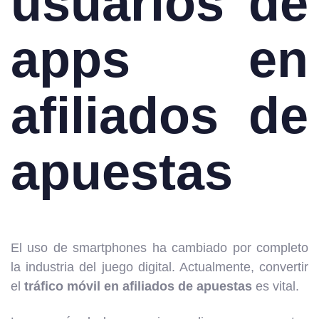
usuarios de
apps en
afiliados de
apuestas
El uso de smartphones ha cambiado por completo
la industria del juego digital. Actualmente, convertir
el
tráfico móvil en afiliados de apuestas
es vital.