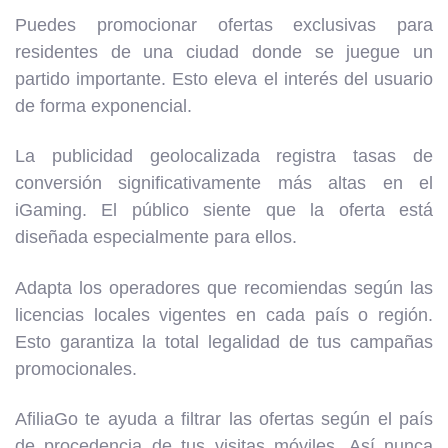
Puedes promocionar ofertas exclusivas para
residentes de una ciudad donde se juegue un
partido importante. Esto eleva el interés del usuario
de forma exponencial.
La publicidad geolocalizada registra tasas de
conversión significativamente más altas en el
iGaming. El público siente que la oferta está
diseñada especialmente para ellos.
Adapta los operadores que recomiendas según las
licencias locales vigentes en cada país o región.
Esto garantiza la total legalidad de tus campañas
promocionales.
AfiliaGo te ayuda a filtrar las ofertas según el país
de procedencia de tus visitas móviles. Así nunca