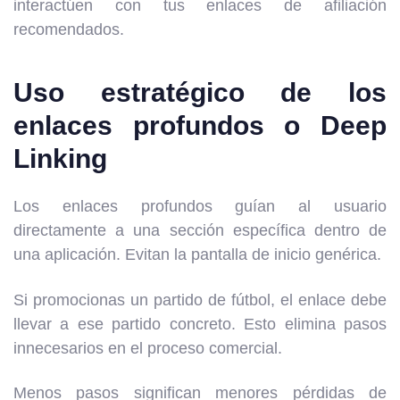
interactúen con tus enlaces de afiliación
recomendados.
Uso estratégico de los
enlaces profundos o Deep
Linking
Los enlaces profundos guían al usuario
directamente a una sección específica dentro de
una aplicación. Evitan la pantalla de inicio genérica.
Si promocionas un partido de fútbol, el enlace debe
llevar a ese partido concreto. Esto elimina pasos
innecesarios en el proceso comercial.
Menos pasos significan menores pérdidas de