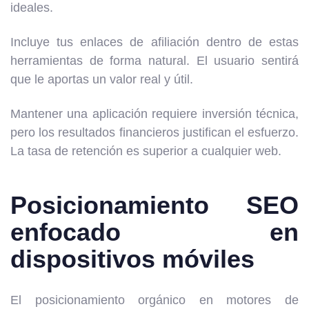
ideales.
Incluye tus enlaces de afiliación dentro de estas
herramientas de forma natural. El usuario sentirá
que le aportas un valor real y útil.
Mantener una aplicación requiere inversión técnica,
pero los resultados financieros justifican el esfuerzo.
La tasa de retención es superior a cualquier web.
Posicionamiento SEO
enfocado en
dispositivos móviles
El posicionamiento orgánico en motores de