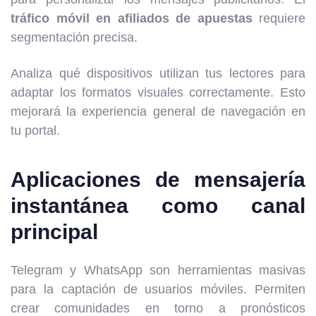
tráfico móvil en afiliados de apuestas
requiere
segmentación precisa.
Analiza qué dispositivos utilizan tus lectores para
adaptar los formatos visuales correctamente. Esto
mejorará la experiencia general de navegación en
tu portal.
Aplicaciones de mensajería
instantánea como canal
principal
Telegram y WhatsApp son herramientas masivas
para la captación de usuarios móviles. Permiten
crear comunidades en torno a pronósticos