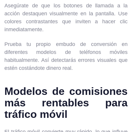
Asegúrate de que los botones de llamada a la
acción destaquen visualmente en la pantalla. Use
colores contrastantes que inviten a hacer clic
inmediatamente.
Prueba tu propio embudo de conversión en
diferentes modelos de teléfonos móviles
habitualmente. Así detectarás errores visuales que
estén costándote dinero real.
Modelos de comisiones
más rentables para
tráfico móvil
El tráfico móvil convierte muy rápido, lo que influye