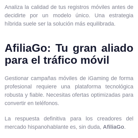
Analiza la calidad de tus registros móviles antes de
decidirte por un modelo único. Una estrategia
híbrida suele ser la solución más equilibrada.
AfiliaGo: Tu gran aliado
para el tráfico móvil
Gestionar campañas móviles de iGaming de forma
profesional requiere una plataforma tecnológica
robusta y fiable. Necesitas ofertas optimizadas para
convertir en teléfonos.
La respuesta definitiva para los creadores del
mercado hispanohablante es, sin duda,
AfiliaGo
.