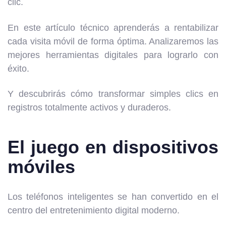
clic.
En este artículo técnico aprenderás a rentabilizar
cada visita móvil de forma óptima. Analizaremos las
mejores herramientas digitales para lograrlo con
éxito.
Y descubrirás cómo transformar simples clics en
registros totalmente activos y duraderos.
El juego en dispositivos
móviles
Los teléfonos inteligentes se han convertido en el
centro del entretenimiento digital moderno.