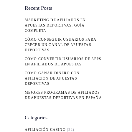
Recent Posts
MARKETING DE AFILIADOS EN
APUESTAS DEPORTIVAS: GUÍA
COMPLETA
CÓMO CONSEGUIR USUARIOS PARA
CRECER UN CANAL DE APUESTAS
DEPORTIVAS
CÓMO CONVERTIR USUARIOS DE APPS
EN AFILIADOS DE APUESTAS
CÓMO GANAR DINERO CON
AFILIACIÓN DE APUESTAS
DEPORTIVAS
MEJORES PROGRAMAS DE AFILIADOS
DE APUESTAS DEPORTIVAS EN ESPAÑA
Categories
AFILIACIÓN CASINO
(22)