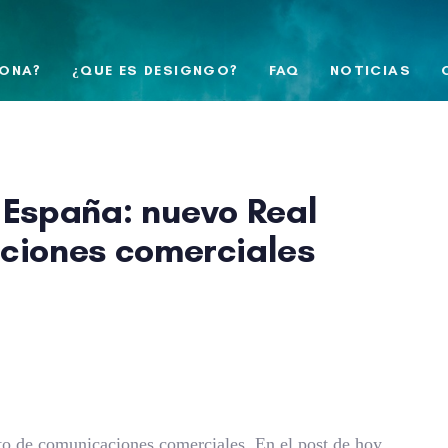
ONA?
¿QUE ES DESIGNGO?
FAQ
NOTICIAS
 España: nuevo Real
ciones comerciales
o de comunicaciones comerciales. En el post de hoy