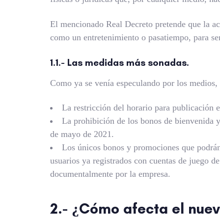
El mencionado Real Decreto pretende que la act
como un entretenimiento o pasatiempo, para se
1.1.- Las medidas más sonadas.
Como ya se venía especulando por los medios, 
La restricción del horario para publicación
La prohibición de los bonos de bienvenida y
de mayo de 2021.
Los únicos bonos y promociones que podrán 
usuarios ya registrados con cuentas de juego de
documentalmente por la empresa.
2.- ¿Cómo afecta el nuev