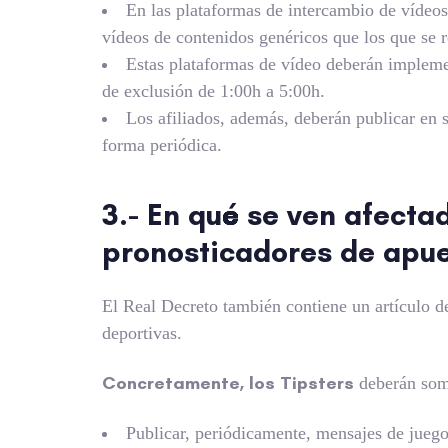
En las plataformas de intercambio de vídeos,
vídeos de contenidos genéricos que los que se r
Estas plataformas de vídeo deberán implemen
de exclusión de 1:00h a 5:00h.
Los afiliados, además, deberán publicar en 
forma periódica.
3.- En qué se ven afecta
pronosticadores de apue
El Real Decreto también contiene un artículo d
deportivas.
Concretamente, los Tipsters
deberán some
Publicar, periódicamente, mensajes de juego