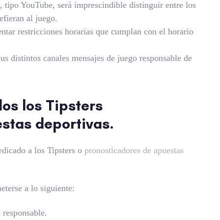
 tipo YouTube, será imprescindible distinguir entre los
efieran al juego.
tar restricciones horarias que cumplan con el horario
sus distintos canales mensajes de juego responsable de
dos los Tipsters
stas deportivas.
edicado a los Tipsters o
pronosticadores de apuestas
terse a lo siguiente:
 responsable.