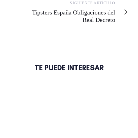
Siguiente
SIGUIENTE ARTÍCULO
Artículo
Tipsters España Obligaciones del
Real Decreto
TE PUEDE INTERESAR
P
AfiliaGo: mejor red de afiliados
H
IGB Affiliate Awards 2023
MARKETING DE AFILIACIÓN