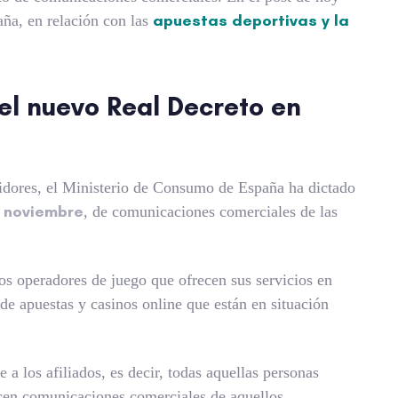
apuestas deportivas y la
ña, en relación con las
el nuevo Real Decreto en
midores, el Ministerio de Consumo de España ha dictado
e noviembre
, de comunicaciones comerciales de las
os operadores de juego que ofrecen sus servicios en
 de apuestas y casinos online que están en situación
a los afiliados, es decir, todas aquellas personas
hacen comunicaciones comerciales de aquellos.