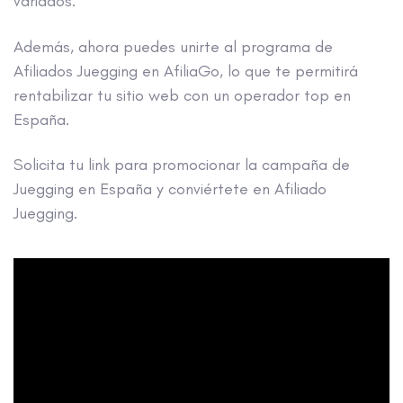
variados.
Además, ahora puedes unirte al programa de
Afiliados Juegging en AfiliaGo, lo que te permitirá
rentabilizar tu sitio web con un operador top en
España.
Solicita tu link para promocionar la campaña de
Juegging en España y conviértete en Afiliado
Juegging.