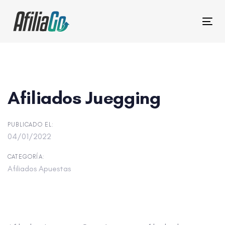
Skip
Skip
links
to
Togg
primary
navi
navigation
Skip
Mensaje
to
de
content
Afiliados Juegging
navegación
PUBLICADO EL:
04/01/2022
CATEGORÍA:
Afiliados Apuestas