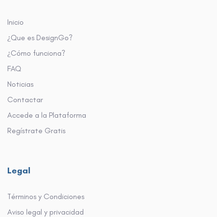
Inicio
¿Que es DesignGo?
¿Cómo funciona?
FAQ
Noticias
Contactar
Accede a la Plataforma
Regístrate Gratis
Legal
Términos y Condiciones
Aviso legal y privacidad