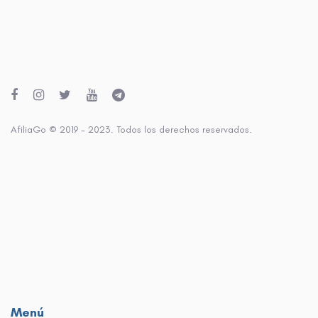
AfiliaGo © 2019 - 2023. Todos los derechos reservados.
Menú