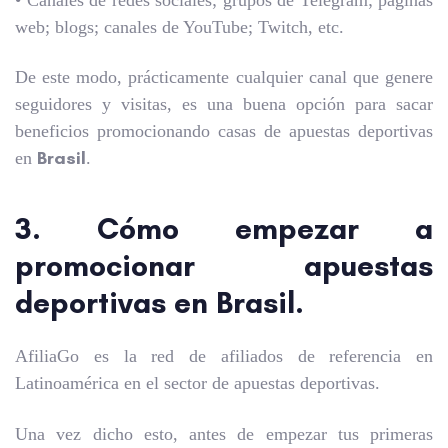
web; blogs; canales de YouTube; Twitch, etc.
De este modo, prácticamente cualquier canal que genere
seguidores y visitas, es una buena opción para sacar
beneficios promocionando casas de apuestas deportivas
Brasil
en
.
3. Cómo empezar a
promocionar apuestas
deportivas en Brasil.
AfiliaGo es la red de afiliados de referencia en
Latinoamérica en el sector de apuestas deportivas.
Una vez dicho esto, antes de empezar tus primeras