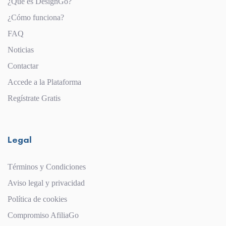
¿Que es DesignGo?
¿Cómo funciona?
FAQ
Noticias
Contactar
Accede a la Plataforma
Regístrate Gratis
Legal
Términos y Condiciones
Aviso legal y privacidad
Política de cookies
Compromiso AfiliaGo