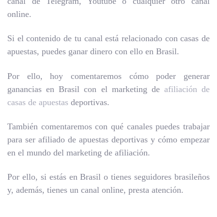
canal de Telegram, Youtube o cualquier otro canal
online.
Si el contenido de tu canal está relacionado con casas de
apuestas, puedes ganar dinero con ello en Brasil.
Por ello, hoy comentaremos cómo poder generar
ganancias en Brasil con el marketing de
afiliación de
casas de apuestas
deportivas.
También comentaremos con qué canales puedes trabajar
para ser afiliado de apuestas deportivas y cómo empezar
en el mundo del marketing de afiliación.
Por ello, si estás en Brasil o tienes seguidores brasileños
y, además, tienes un canal online, presta atención.