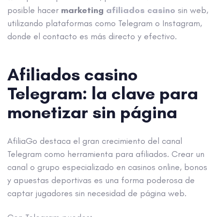
posible hacer
marketing
afiliados casino
sin web,
utilizando plataformas como Telegram o Instagram,
donde el contacto es más directo y efectivo.
Afiliados casino
Telegram: la clave para
monetizar sin página
AfiliaGo destaca el gran crecimiento del canal
Telegram como herramienta para afiliados. Crear un
canal o grupo especializado en casinos online, bonos
y apuestas deportivas es una forma poderosa de
captar jugadores sin necesidad de página web.