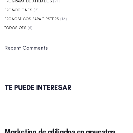
PROGRAMA DE AFILIADOS
(71)
PROMOCIONES
(3)
PRONÓSTICOS PARA TIPSTERS
(16)
TODOSLOTS
(6)
Recent Comments
TE PUEDE INTERESAR
Marketing de afiliados en apuestas