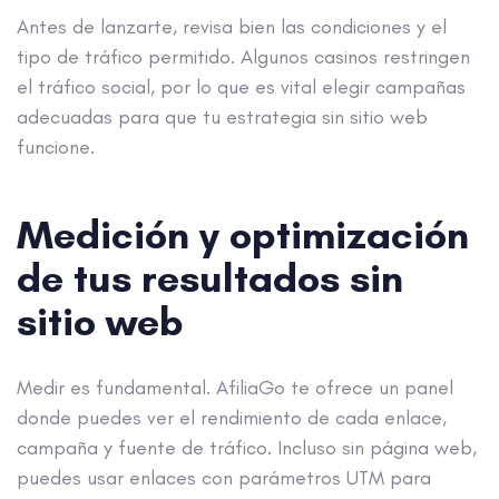
Antes de lanzarte, revisa bien las condiciones y el
tipo de tráfico permitido. Algunos casinos restringen
el tráfico social, por lo que es vital elegir campañas
adecuadas para que tu estrategia sin sitio web
funcione.
Medición y optimización
de tus resultados sin
sitio web
Medir es fundamental. AfiliaGo te ofrece un panel
donde puedes ver el rendimiento de cada enlace,
campaña y fuente de tráfico. Incluso sin página web,
puedes usar enlaces con parámetros UTM para