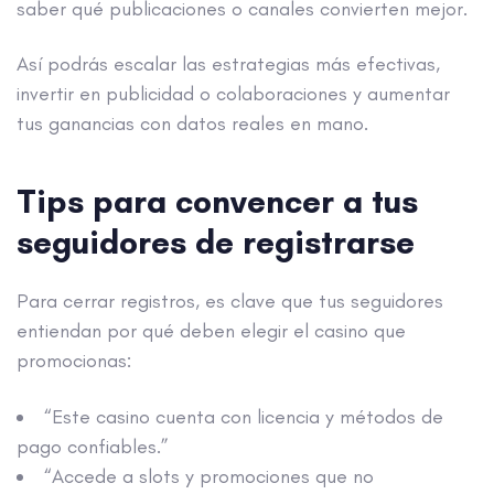
saber qué publicaciones o canales convierten mejor.
Así podrás escalar las estrategias más efectivas,
invertir en publicidad o colaboraciones y aumentar
tus ganancias con datos reales en mano.
Tips para convencer a tus
seguidores de registrarse
Para cerrar registros, es clave que tus seguidores
entiendan por qué deben elegir el casino que
promocionas:
“Este casino cuenta con licencia y métodos de
pago confiables.”
“Accede a slots y promociones que no