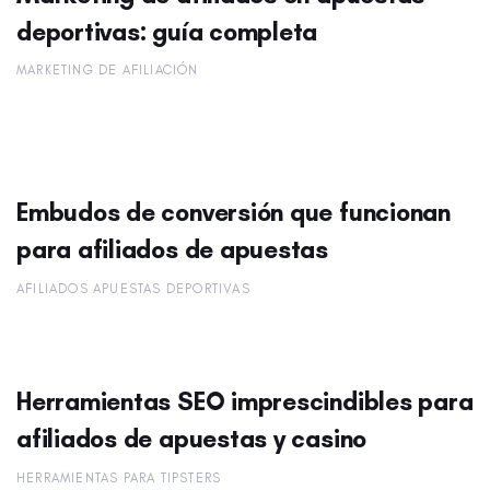
deportivas: guía completa
MARKETING DE AFILIACIÓN
Embudos de conversión que funcionan
para afiliados de apuestas
AFILIADOS APUESTAS DEPORTIVAS
Herramientas SEO imprescindibles para
afiliados de apuestas y casino
HERRAMIENTAS PARA TIPSTERS