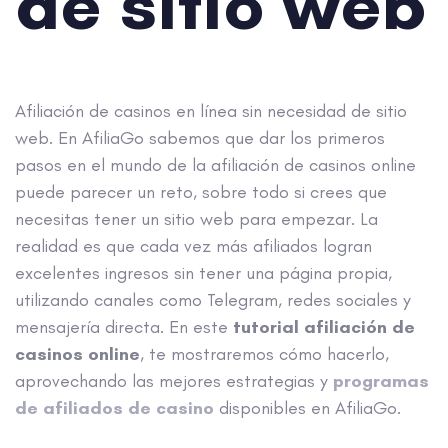
de sitio web
Afiliación de casinos en línea sin necesidad de sitio
web. En AfiliaGo sabemos que dar los primeros
pasos en el mundo de la afiliación de casinos online
puede parecer un reto, sobre todo si crees que
necesitas tener un sitio web para empezar. La
realidad es que cada vez más afiliados logran
excelentes ingresos sin tener una página propia,
utilizando canales como Telegram, redes sociales y
mensajería directa. En este
tutorial afiliación de
casinos online
, te mostraremos cómo hacerlo,
aprovechando las mejores estrategias y
programas
de afiliados de casino
disponibles en AfiliaGo.