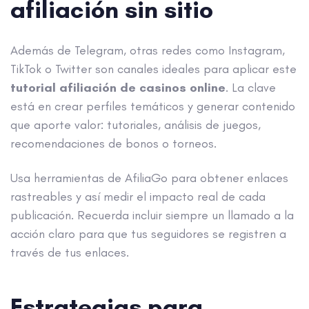
afiliación sin sitio
Además de Telegram, otras redes como Instagram,
TikTok o Twitter son canales ideales para aplicar este
tutorial afiliación de casinos online
. La clave
está en crear perfiles temáticos y generar contenido
que aporte valor: tutoriales, análisis de juegos,
recomendaciones de bonos o torneos.
Usa herramientas de AfiliaGo para obtener enlaces
rastreables y así medir el impacto real de cada
publicación. Recuerda incluir siempre un llamado a la
acción claro para que tus seguidores se registren a
través de tus enlaces.
Estrategias para