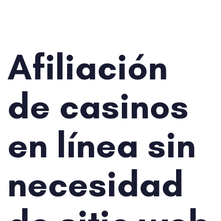
Afiliación
de casinos
en línea sin
necesidad